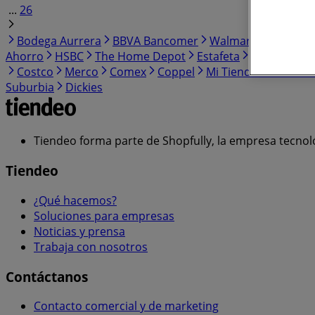
...
26
Bodega Aurrera
BBVA Bancomer
Walmart
Banorte
Ahorro
HSBC
The Home Depot
Estafeta
HEB
Weste
Costco
Merco
Comex
Coppel
Mi Tienda del Ahorr
Suburbia
Dickies
Tiendeo forma parte de Shopfully, la empresa tecnol
Tiendeo
¿Qué hacemos?
Soluciones para empresas
Noticias y prensa
Trabaja con nosotros
Contáctanos
Contacto comercial y de marketing