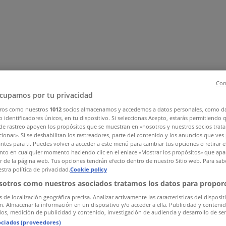
Con
cupamos por tu privacidad
ros como nuestros
1012
socios almacenamos y accedemos a datos personales, como d
, Zapatos y Accesorios
El Regreso A Clases
Hogar
Farmacias 
 identificadores únicos, en tu dispositivo. Si seleccionas Acepto, estarás permitiendo 
de rastreo apoyen los propósitos que se muestran en «nosotros y nuestros socios trat
rías y Papelerías
Ocio
Niños
Viajes y Entretenimiento
Ópticas
ionar». Si se deshabilitan los rastreadores, parte del contenido y los anuncios que ves
antes para ti. Puedes volver a acceder a este menú para cambiar tus opciones o retirar e
to en cualquier momento haciendo clic en el enlace «Mostrar los propósitos» que apar
or de la página web. Tus opciones tendrán efecto dentro de nuestro Sitio web. Para sab
stra política de privacidad.
Cookie policy
sotros como nuestros asociados tratamos los datos para proporc
s de localización geográfica precisa. Analizar activamente las características del disposit
ón. Almacenar la información en un dispositivo y/o acceder a ella. Publicidad y conteni
os, medición de publicidad y contenido, investigación de audiencia y desarrollo de ser
ociados (proveedores)