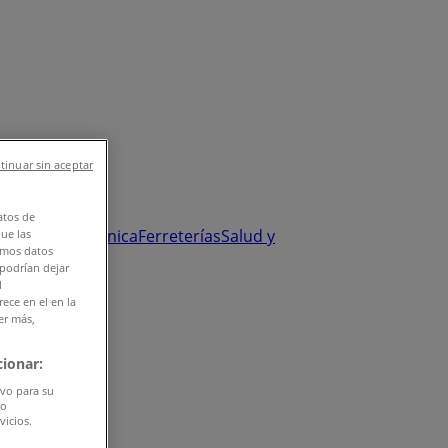
tinuar sin aceptar
atos de
y Salud
Electrónica
Ferreterías
Salud y
que las
amos datos
 podrían dejar
l
ece en el en la
er más,
ionar:
ivo para su
do
vicios.