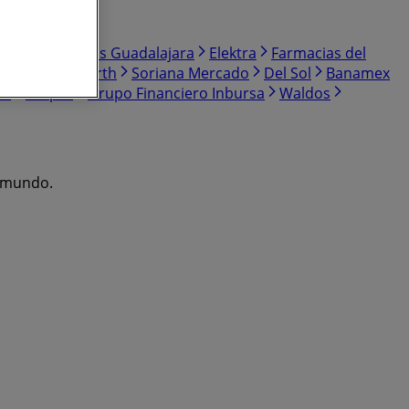
per
Farmacias Guadalajara
Elektra
Farmacias del
 Ley
Woolworth
Soriana Mercado
Del Sol
Banamex
ea
Truper
Grupo Financiero Inbursa
Waldos
l mundo.