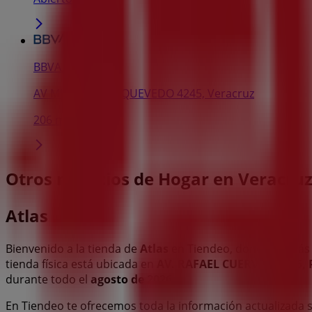
BBVA Bancomer
AV MIGUEL A DE QUEVEDO 4245, Veracruz
206 m
Otros negocios de Hogar en Veracru
Atlas
Bienvenido a la tienda de
Atlas
en Tiendeo, donde podrás 
tienda física está ubicada en
AV. RAFAEL CUERVO , #105,
durante todo el
agosto de 2026
.
En Tiendeo te ofrecemos toda la información actualizada