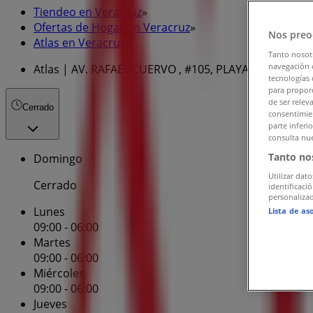
Tiendeo en Veracruz
»
Ofertas de Hogar en Veracruz
»
Nos preo
Atlas en Veracruz
»
Tanto nosot
navegación o
Atlas | AV. RAFAEL CUERVO , #105, PLAYA LINDA
tecnologías 
para proporc
de ser relev
Cerrado
consentimien
parte inferi
consulta nue
Tanto no
Domingo
Utilizar dato
Cerrado
identificaci
personalizad
Lunes
Lista de as
09:00 - 06:00
Martes
09:00 - 06:00
Miércoles
09:00 - 06:00
Jueves