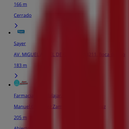
166 m
Cerrado
Sayer
AV. MIGUEL ANGEL DE QUEVEDO 4211, Boca del Río
183 m
Farmacias Guadalajara
Manuel Gutiérrez Zamora #1858, Veracruz
205 m
Abierto