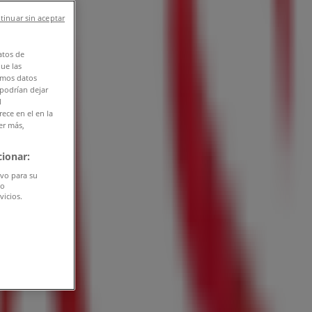
tinuar sin aceptar
atos de
que las
amos datos
 podrían dejar
l
ece en el en la
er más,
ionar:
ivo para su
do
vicios.