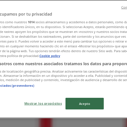
Con
cupamos por tu privacidad
ros como nuestros
1014
socios almacenamos y accedemos a datos personales, como d
 identificadores únicos, en tu dispositivo. Si seleccionas Acepto, estarás permitiendo 
de rastreo apoyen los propósitos que se muestran en «nosotros y nuestros socios trat
ionar». Si se deshabilitan los rastreadores, parte del contenido y los anuncios que ves
antes para ti. Puedes volver a acceder a este menú para cambiar tus opciones o retirar e
to en cualquier momento haciendo clic en el enlace «Mostrar los propósitos» que apar
or de la página web. Tus opciones tendrán efecto dentro de nuestro Sitio web. Para sab
stra política de privacidad.
Cookie policy
sotros como nuestros asociados tratamos los datos para proporc
s de localización geográfica precisa. Analizar activamente las características del disposit
ón. Almacenar la información en un dispositivo y/o acceder a ella. Publicidad y conteni
os, medición de publicidad y contenido, investigación de audiencia y desarrollo de ser
ociados (proveedores)
Mostrar los propósitos
Acepto