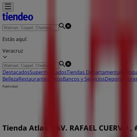
Estás aquí:
Veracruz
Destacados
Supermercados
Tiendas Departamentales
Ropa
Belleza
Restaurantes
Autos
Bancos y Servicios
Deporte
Libre
Publicidad
Tienda Atlas | AV. RAFAEL CUERVO , 