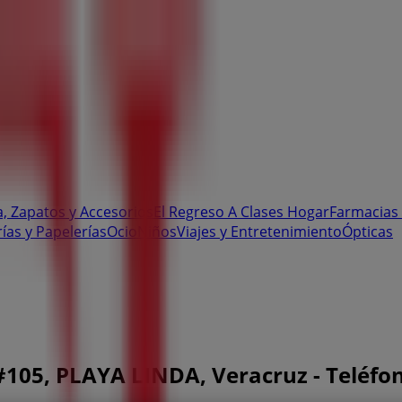
, Zapatos y Accesorios
El Regreso A Clases
Hogar
Farmacias 
rías y Papelerías
Ocio
Niños
Viajes y Entretenimiento
Ópticas
#105, PLAYA LINDA, Veracruz - Teléfo