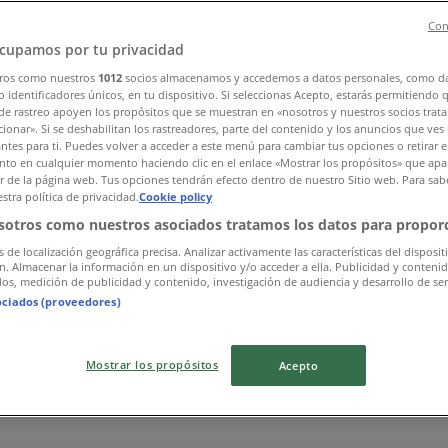
Con
cupamos por tu privacidad
ros como nuestros
1012
socios almacenamos y accedemos a datos personales, como d
 identificadores únicos, en tu dispositivo. Si seleccionas Acepto, estarás permitiendo 
de rastreo apoyen los propósitos que se muestran en «nosotros y nuestros socios trat
ionar». Si se deshabilitan los rastreadores, parte del contenido y los anuncios que ves
antes para ti. Puedes volver a acceder a este menú para cambiar tus opciones o retirar e
to en cualquier momento haciendo clic en el enlace «Mostrar los propósitos» que apar
or de la página web. Tus opciones tendrán efecto dentro de nuestro Sitio web. Para sab
stra política de privacidad.
Cookie policy
sotros como nuestros asociados tratamos los datos para proporc
s de localización geográfica precisa. Analizar activamente las características del disposit
ón. Almacenar la información en un dispositivo y/o acceder a ella. Publicidad y conteni
os, medición de publicidad y contenido, investigación de audiencia y desarrollo de ser
ociados (proveedores)
Mostrar los propósitos
Acepto