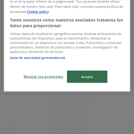
en el en la parte inferior de la página web. Tus opciones tendrán efecto
dentro de nuestro Sitio web. Para saber más, consulta nuestra política de
Sanborns
privacidad.
Cookie policy
Tanto nosotros como nuestros asociados tratamos los
Ofertas Sanborns
datos para proporcionar:
Utilizar datos de localización geográfica precisa. Analizar activamente las
Publicidad
características del dispositivo para su identificación. Almacenar la
información en un dispositivo y/o acceder a ella. Publicidad y contenido
personalizados, medición de publicidad y contenido, investigación de
audiencia y desarrollo de servicios.
Lista de asociados (proveedores)
Mostrar los propósitos
Acepto
Las tiendas más cercanas