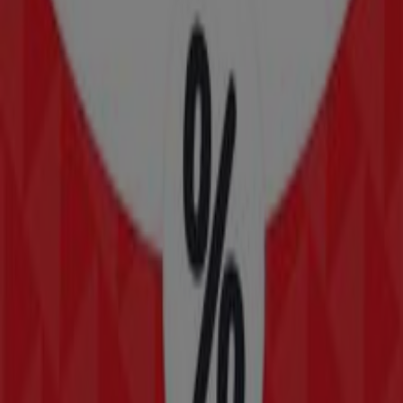
Sayer
AV. MIGUEL ANGEL DE QUEVEDO 4211, Boca del Río
183 m
Farmacias Guadalajara
Manuel Gutiérrez Zamora #1858, Veracruz
205 m
Abierto
BBVA Bancomer
AV MIGUEL A DE QUEVEDO 4245, Veracruz