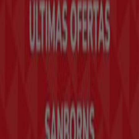
Trabaja con nosotros
Contáctanos
Contacto comercial y de marketing
Tienda mal colocada en el mapa
Notificar un folleto
¿Encontraste un problema en la web o en la
aplicación?
Índices
Marcas
Marcas locales
Negocios
Negocios cercanos
Productos