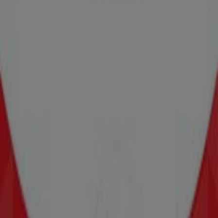
Samsung
Paseo Ejército Mexicano No. 3691, Col. Santa Cruz
Escandón, Veracruz
47 m
Comex
Av. Miguel Angel de Quevedo 4099, Veracruz
166 m
Cerrado