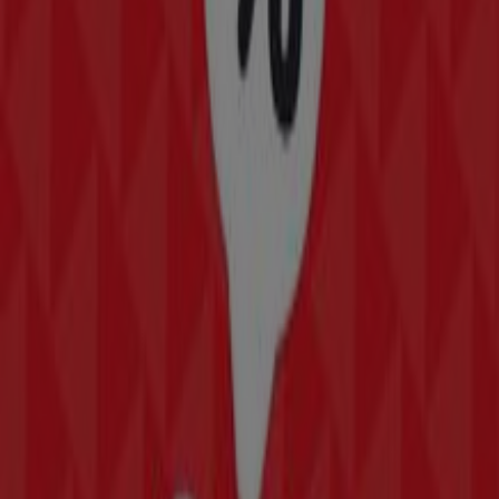
206 m
Otros negocios de Tiendas
Departamentales en Veracruz
Sanborns
Bienvenido a la tienda de
Sanborns
en Tiendeo, donde
podrás descubrir las mejores
ofertas
,
promociones
y
catálogos
de esta destacada marca del sector de
Tiendas Departamentales
. Nuestra tienda física está
ubicada en
Av. Juárez No. 52 y 54 52 Centro
Cuauhtémoc
,
Veracruz
, y en ella encontrarás una
amplia gama de productos de calidad que te permitirán
ahorrar durante todo el
agosto de 2026
.
En Tiendeo te ofrecemos toda la información actualizada