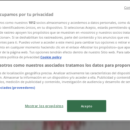
Con
cupamos por tu privacidad
ros como nuestros
1012
socios almacenamos y accedemos a datos personales, como d
 identificadores únicos, en tu dispositivo. Si seleccionas Acepto, estarás permitiendo 
de rastreo apoyen los propósitos que se muestran en «nosotros y nuestros socios trat
ionar». Si se deshabilitan los rastreadores, parte del contenido y los anuncios que ves
Eje Central L. Cardenas Y Marconi
antes para ti. Puedes volver a acceder a este menú para cambiar tus opciones o retirar e
to en cualquier momento haciendo clic en el enlace «Mostrar los propósitos» que apar
or de la página web. Tus opciones tendrán efecto dentro de nuestro Sitio web. Para sab
stra política de privacidad.
Cookie policy
sotros como nuestros asociados tratamos los datos para proporc
s de localización geográfica precisa. Analizar activamente las características del disposit
ón. Almacenar la información en un dispositivo y/o acceder a ella. Publicidad y conteni
os, medición de publicidad y contenido, investigación de audiencia y desarrollo de ser
ociados (proveedores)
Mostrar los propósitos
Acepto