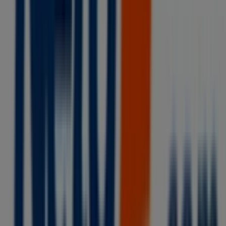
ofertas exclusivas y la ubicación exacta de la tienda en
Calle Ferrocarril Oriente 3, Col. Villa Comaltitlan
Centro
. Además, tendrás acceso a los últimos catálogos
de
Tiendas Neto
, donde podrás descubrir las
promociones más recientes y aprovechar grandes
descuentos en productos de
Supermercados
para tus
compras en
Villa Comaltitlán
.
No pierdas la oportunidad de visitar la tienda de
Tiendas
Neto
en
Calle Ferrocarril Oriente 3, Col. Villa
Comaltitlan Centro
para disfrutar de una experiencia
de compra completa. Te invitamos a explorar las
promociones que tenemos para ti este
agosto
y
mantenerte informado de las mejores ofertas de
Tiendas Neto
en
Villa Comaltitlán
. ¡Visítanos y empieza
a ahorrar hoy mismo!
Más información de Tiendas Neto
Ver otras tiendas de
Tiendas Neto en Villa Comaltitlán
Publicidad