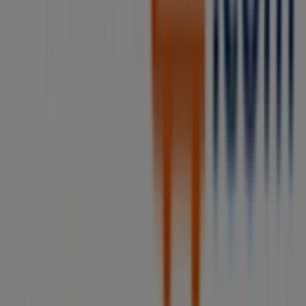
Contáctanos
Contacto comercial y de marketing
Tienda mal colocada en el mapa
Notificar un folleto
¿Encontraste un problema en la web o en la
aplicación?
Índices
Marcas
Negocios
Negocios cercanos
Productos
Ciudades