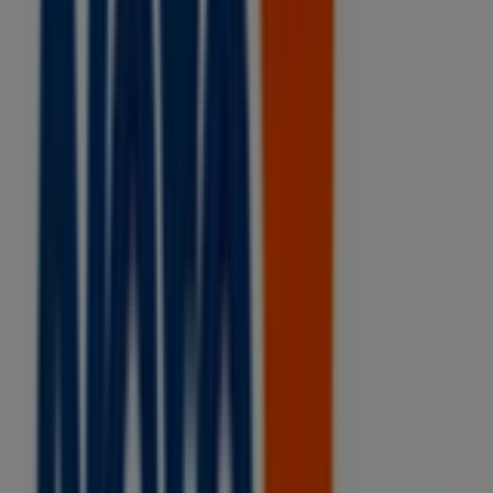
14.4 km
Tiendas Neto
Avenida Central #40, Col. Escuintla, CP. 30600,
Municipio Escuintla, Estado Chiapas., Escuintla
14.4 km
Tiendas Neto
Calzada Zaragoza Oriente Norte # 6, Col.
Revolucionaria, Huixtla
14.5 km