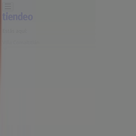
Estás aquí:
Villa Comaltitlán
Destacados
Supermercados
Tiendas
Departamentales
Ropa, Zapatos y Accesorios
El Regreso A
Clases
Hogar
Farmacias y
Salud
Electrónica
Ferreterías
Salud y
Belleza
Restaurantes
Autos
Bancos y
Servicios
Deporte
Librerías y Papelerías
Ocio
Niños
Viajes y
Entretenimiento
Ópticas
Publicidad