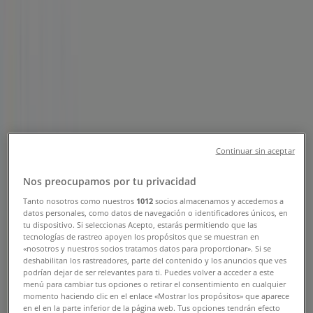
Tienda Tiendas Neto | Calle
Ferrocarril Oriente 3, Col. Villa
Comaltitlan Centro, Villa
Comaltitlán - Horarios, Teléfonos y
Ofertas
Tiendeo en Villa Comaltitlán
»
Continuar sin aceptar
Ofertas de Supermercados en Villa Comaltitlán
Nos preocupamos por tu privacidad
»
Tanto nosotros como nuestros
1012
socios almacenamos y accedemos a
Tiendas Neto en Villa Comaltitlán
»
datos personales, como datos de navegación o identificadores únicos, en
tu dispositivo. Si seleccionas Acepto, estarás permitiendo que las
Tiendas Neto | Calle Ferrocarril Oriente 3, Col. Villa
tecnologías de rastreo apoyen los propósitos que se muestran en
Comaltitlan Centro
«nosotros y nuestros socios tratamos datos para proporcionar». Si se
deshabilitan los rastreadores, parte del contenido y los anuncios que ves
Mapa
podrían dejar de ser relevantes para ti. Puedes volver a acceder a este
menú para cambiar tus opciones o retirar el consentimiento en cualquier
Mapa
momento haciendo clic en el enlace «Mostrar los propósitos» que aparece
en el en la parte inferior de la página web. Tus opciones tendrán efecto