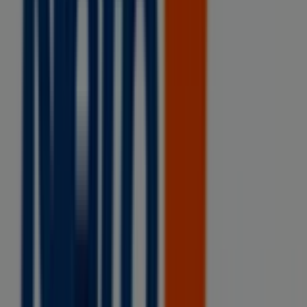
Otros negocios de Supermercados
en Villa Comaltitlán
Tiendas Neto
Bienvenido a la tienda de
Tiendas Neto
en Tiendeo,
donde podrás descubrir las mejores
ofertas
,
promociones
y
catálogos
de esta destacada marca del
sector de
Supermercados
. Nuestra tienda física está
ubicada en
Calle Ferrocarril Oriente 3, Col. Villa
Comaltitlan Centro
,
Villa Comaltitlán
, y en ella
encontrarás una amplia gama de productos de calidad
que te permitirán ahorrar durante todo el
agosto de
2026
.
En Tiendeo te ofrecemos toda la información actualizada
sobre
Tiendas Neto
, como los horarios de apertura, las