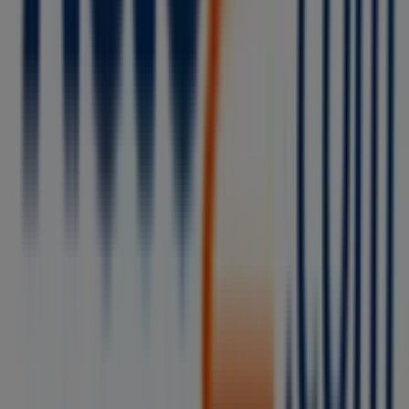
Tiendeo forma parte de Shopfully, la empresa
tecnológica que está reinventando las compras locales
en todo el mundo.
Tiendeo
¿Qué hacemos?
Soluciones para empresas
Noticias y prensa
Trabaja con nosotros