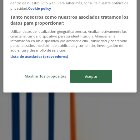
Ofertas de Tiendas Neto en Villa
dentro de nuestro Sitio web. Para saber más, consulta nuestra política de
privacidad.
Cookie policy
Comaltitlán
Tanto nosotros como nuestros asociados tratamos los
datos para proporcionar:
Utilizar datos de localización geográfica precisa. Analizar activamente las
características del dispositivo para su identificación. Almacenar la
información en un dispositivo y/o acceder a ella. Publicidad y contenido
personalizados, medición de publicidad y contenido, investigación de
audiencia y desarrollo de servicios.
Lista de asociados (proveedores)
Tiendas Neto
BACK TO SCHOOL TIENDAS NETO
Mostrar los propósitos
Acepto
Vence el 31/8
Las tiendas más cercanas
Tiendas Neto