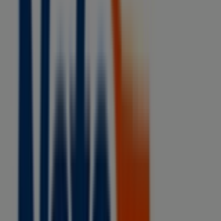
Calle Ferrocarril Oriente 3, Col. Villa Comaltitlan
Centro, Villa Comaltitlán
29 m
Tiendas Neto
Avenida Central Norte # 6, Col. Villa Comaltitlan
Centro, Villa Comaltitlán
141 m
Tiendas Neto
Avenida 2 A SUR # 29, Col. Barrio el Hular, CP.
30580, Municipio Acapetahua, Estado Chiapas.,
Acapetahua