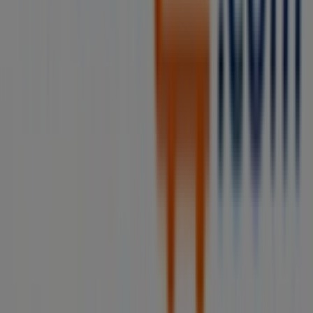
Contacto comercial y de marketing
Tienda mal colocada en el mapa
Notificar un folleto
¿Encontraste un problema en la web o en la
aplicación?
Índices
Marcas
Marcas locales
Negocios
Negocios cercanos
Productos
Productos locales
Ciudades
Descargar la app Tiendeo