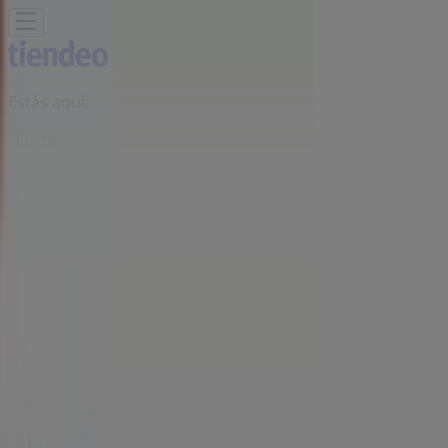
Estás aquí:
Huixtla
Destacados
Supermercados
Tiendas
Departamentales
Ropa, Zapatos y Accesorios
El Regreso A
Clases
Hogar
Farmacias y
Salud
Electrónica
Ferreterías
Salud y
Belleza
Restaurantes
Autos
Bancos y
Servicios
Deporte
Librerías y Papelerías
Ocio
Niños
Viajes y
Entretenimiento
Ópticas
Publicidad