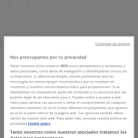
Tienda Tiendas Neto | Calzada
Zaragoza Oriente Norte # 6, Col.
Revolucionaria, Huixtla - Horarios,
Teléfonos y Ofertas
Continuar sin aceptar
Tiendeo en Huixtla
»
Ofertas de Supermercados en Huixtla
»
Nos preocupamos por tu privacidad
Tiendas Neto en Huixtla
»
Tanto nosotros como nuestros
1012
socios almacenamos y accedemos a
datos personales, como datos de navegación o identificadores únicos, en
Tiendas Neto | Calzada Zaragoza Oriente Norte # 6,
tu dispositivo. Si seleccionas Acepto, estarás permitiendo que las
Col. Revolucionaria
tecnologías de rastreo apoyen los propósitos que se muestran en
«nosotros y nuestros socios tratamos datos para proporcionar». Si se
Mapa
deshabilitan los rastreadores, parte del contenido y los anuncios que ves
podrían dejar de ser relevantes para ti. Puedes volver a acceder a este
Mapa
menú para cambiar tus opciones o retirar el consentimiento en cualquier
momento haciendo clic en el enlace «Mostrar los propósitos» que aparece
Ofertas de Tiendas Neto en Huixtla
en el en la parte inferior de la página web. Tus opciones tendrán efecto
dentro de nuestro Sitio web. Para saber más, consulta nuestra política de
privacidad.
Cookie policy
Tanto nosotros como nuestros asociados tratamos los
datos para proporcionar: