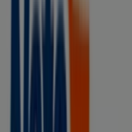
Tiendas Neto
Calzada Zaragoza Oriente Norte # 6, Col.
Revolucionaria, Huixtla
530 m
Tiendas Neto
AV. SIN NOMBRE, MANZANA 1, LOTE 2, COL. NO
ESPECIFICADA, HUIXTLA
5.3 km
Otros negocios de Supermercados