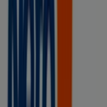
en Huixtla
Tiendas Neto
Bienvenido a la tienda de
Tiendas Neto
en Tiendeo,
donde podrás descubrir las mejores
ofertas
,
promociones
y
catálogos
de esta destacada marca del
sector de
Supermercados
. Nuestra tienda física está
ubicada en
Calzada Zaragoza Oriente Norte # 6, Col.
Revolucionaria
,
Huixtla
, y en ella encontrarás una
amplia gama de productos de calidad que te permitirán
ahorrar durante todo el
agosto de 2026
.
En Tiendeo te ofrecemos toda la información actualizada
sobre
Tiendas Neto
, como los horarios de apertura, las
ofertas exclusivas y la ubicación exacta de la tienda en
Calzada Zaragoza Oriente Norte # 6, Col.
Revolucionaria
. Además, tendrás acceso a los últimos
catálogos de
Tiendas Neto
, donde podrás descubrir las