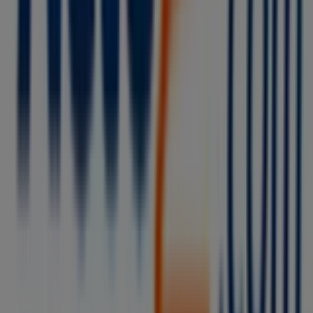
Tiendeo forma parte de Shopfully, la empresa
tecnológica que está reinventando las compras locales
en todo el mundo.
Tiendeo
¿Qué hacemos?
Soluciones para empresas
Noticias y prensa
Trabaja con nosotros
Contáctanos