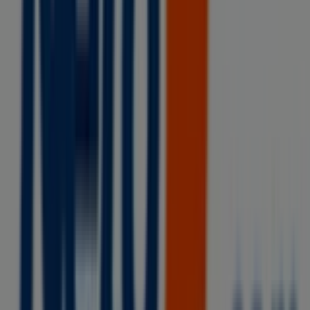
promociones más recientes y aprovechar grandes
descuentos en productos de
Supermercados
para tus
compras en
Huixtla
.
No pierdas la oportunidad de visitar la tienda de
Tiendas
Neto
en
Calzada Zaragoza Oriente Norte # 6, Col.
Revolucionaria
para disfrutar de una experiencia de
compra completa. Te invitamos a explorar las
promociones que tenemos para ti este
agosto
y
mantenerte informado de las mejores ofertas de
Tiendas Neto
en
Huixtla
. ¡Visítanos y empieza a ahorrar
hoy mismo!
Más información de Tiendas Neto
Ver otras tiendas de
Tiendas Neto en Huixtla
Publicidad