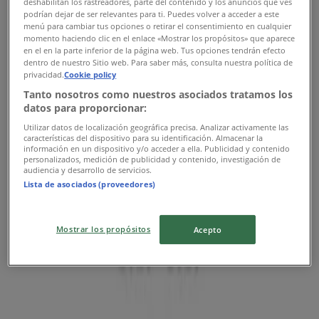
deshabilitan los rastreadores, parte del contenido y los anuncios que ves
podrían dejar de ser relevantes para ti. Puedes volver a acceder a este
menú para cambiar tus opciones o retirar el consentimiento en cualquier
momento haciendo clic en el enlace «Mostrar los propósitos» que aparece
en el en la parte inferior de la página web. Tus opciones tendrán efecto
dentro de nuestro Sitio web. Para saber más, consulta nuestra política de
Helvex
privacidad.
Cookie policy
Tanto nosotros como nuestros asociados tratamos los
Folleto Alacarte26
datos para proporcionar:
Utilizar datos de localización geográfica precisa. Analizar activamente las
Vence el 31/12
características del dispositivo para su identificación. Almacenar la
información en un dispositivo y/o acceder a ella. Publicidad y contenido
personalizados, medición de publicidad y contenido, investigación de
audiencia y desarrollo de servicios.
Lista de asociados (proveedores)
Helvex
Mostrar los propósitos
Acepto
Proyecta2026
Vence el 31/12
3.6 km - Zapopan
Helvex