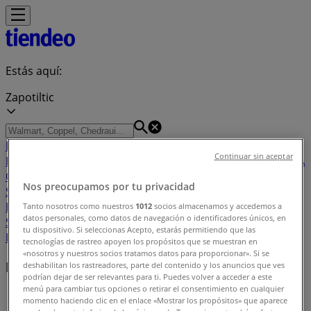
Estás aquí:
Zapotiltic
Destacados
Supermercados
Tiendas
Continuar sin aceptar
Departamentales
Ropa, Zapatos y Accesorios
El Regreso A
Clases
Hogar
Farmacias y
Nos preocupamos por tu privacidad
Salud
Electrónica
Ferreterías
Salud y
Belleza
Restaurantes
Autos
Bancos y
Tanto nosotros como nuestros
1012
socios almacenamos y accedemos a
datos personales, como datos de navegación o identificadores únicos, en
Servicios
Deporte
Librerías y Papelerías
Ocio
Niños
Viajes y
tu dispositivo. Si seleccionas Acepto, estarás permitiendo que las
Entretenimiento
Ópticas
tecnologías de rastreo apoyen los propósitos que se muestran en
«nosotros y nuestros socios tratamos datos para proporcionar». Si se
Negocios cercanos
deshabilitan los rastreadores, parte del contenido y los anuncios que ves
podrían dejar de ser relevantes para ti. Puedes volver a acceder a este
menú para cambiar tus opciones o retirar el consentimiento en cualquier
Tiendeo en Zapotiltic
»
momento haciendo clic en el enlace «Mostrar los propósitos» que aparece