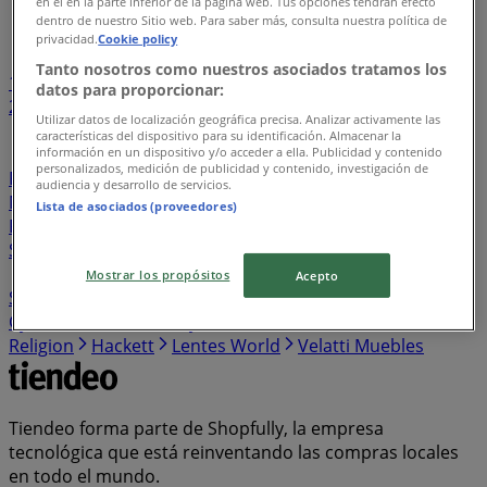
en el en la parte inferior de la página web. Tus opciones tendrán efecto
Índice de negocios en Zapotiltic
dentro de nuestro Sitio web. Para saber más, consulta nuestra política de
privacidad.
Cookie policy
Tanto nosotros como nuestros asociados tratamos los
1
...
datos para proporcionar:
22
23
24
25
26
Utilizar datos de localización geográfica precisa. Analizar activamente las
características del dispositivo para su identificación. Almacenar la
Sushi Zone
Toogino’s Pizza
Audio Mundo
Jaguar
información en un dispositivo y/o acceder a ella. Publicidad y contenido
personalizados, medición de publicidad y contenido, investigación de
Porsche
Alfa Romeo
Touché
Convergram
audiencia y desarrollo de servicios.
Mustache
Lombok
El Califa
Penguin
DD Tech
Lista de asociados (proveedores)
Pujol
Esprit
Bulgari
Charolo
ASOS
Ferrepat
Sindo Outdoor
Troquer
Mobydec
Suntory
Cen Cel
Blu Lagoon
Destination Maternity
Stilisimo
Paul &
Mostrar los propósitos
Acepto
Shark
Fila
Cherry Pink
Vilebrequin
Max Mara
Cyber Puerta
Eternity Diamonds
Macame
True
Religion
Hackett
Lentes World
Velatti Muebles
Tiendeo forma parte de Shopfully, la empresa
tecnológica que está reinventando las compras locales
en todo el mundo.