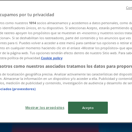
Con
cupamos por tu privacidad
ros como nuestros
1014
socios almacenamos y accedemos a datos personales, como d
 identificadores únicos, en tu dispositivo. Si seleccionas Acepto, estarás permitiendo 
de rastreo apoyen los propósitos que se muestran en «nosotros y nuestros socios trat
ionar». Si se deshabilitan los rastreadores, parte del contenido y los anuncios que ves
antes para ti. Puedes volver a acceder a este menú para cambiar tus opciones o retirar e
to en cualquier momento haciendo clic en el enlace «Mostrar los propósitos» que apar
cord en Alfredo V. Bonfil
or de la página web. Tus opciones tendrán efecto dentro de nuestro Sitio web. Para sab
stra política de privacidad.
Cookie policy
sotros como nuestros asociados tratamos los datos para proporc
nfil:
7
s de localización geográfica precisa. Analizar activamente las características del disposit
ón. Almacenar la información en un dispositivo y/o acceder a ella. Publicidad y conteni
os, medición de publicidad y contenido, investigación de audiencia y desarrollo de ser
ociados (proveedores)
Mostrar los propósitos
Acepto