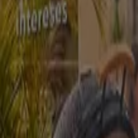
The Home Depot
Ofertas The Home Depot
Vence el 12/8
{"numCatalogs":1}
Horarios y direcciones The Home De
The Home Depot
Blvd. Luis Donaldo ColosioSupermanzana #296, Can
1.7 km