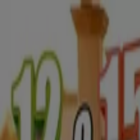
Estás aquí:
Alfredo V. Bonfil
Destacados
Supermercados
Tiendas Departamentales
Ropa
Belleza
Restaurantes
Autos
Bancos y Servicios
Deporte
Libre
Home Depot Alfredo V. Bonfil - Catálo
Seguir para obtener ofertas
Tiendeo en Alfredo V. Bonfil
»
Ofertas de Ferreterías en Alfredo V. Bonfil