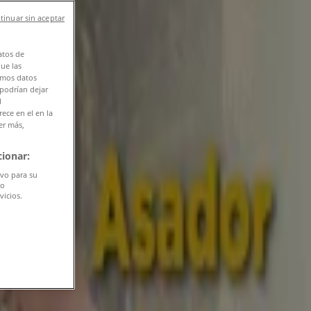
tinuar sin aceptar
atos de
que las
amos datos
 podrían dejar
l
ece en el en la
er más,
ionar:
ivo para su
do
vicios.