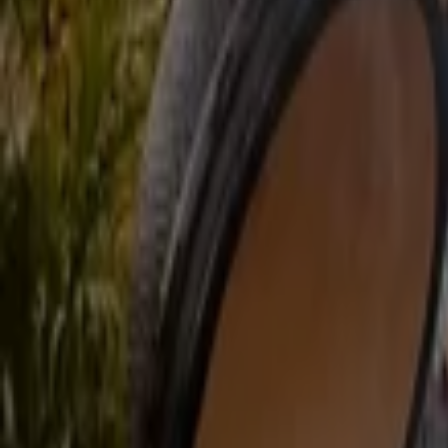
Abierto
The Home Depot
Av. Kabah Lote 01-03, Manzana 1, Super Manzana 37
8.0 km
Abierto
The Home Depot en Alfredo V. Bonfil — Ver tiendas, teléfo