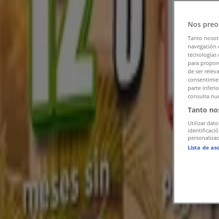
»
Nos preo
The Home Depot en Alfredo V. Bonfil
Tanto nosot
navegación o
Vistazo de las ofertas de The Home D
tecnologías 
para proporc
de ser relev
consentimien
parte inferi
Ofertas de The Home Depot en Alfredo V. Bonfil:
165
consulta nue
Tanto no
Mejor descuento:
-40%
Utilizar dato
identificaci
personalizad
Catálogos con ofertas de The Home Depot en Alfredo V. Bo
Lista de as
Categoría:
Ferreterías
Oferta más reciente:
16/7/2026