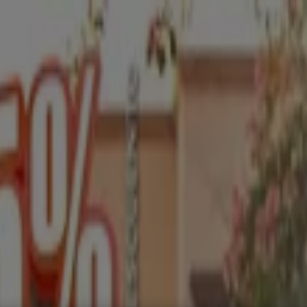
, Zapatos y Accesorios
El Regreso A Clases
Hogar
Farmacias 
rías y Papelerías
Ocio
Niños
Viajes y Entretenimiento
Ópticas
gos, Folletos y Ofertas