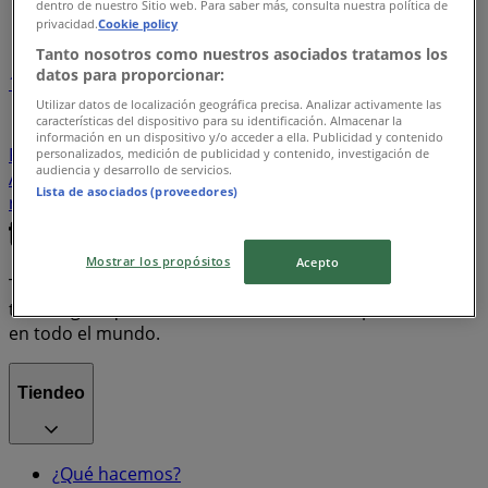
dentro de nuestro Sitio web. Para saber más, consulta nuestra política de
Índice de ofertas
privacidad.
Cookie policy
Tanto nosotros como nuestros asociados tratamos los
datos para proporcionar:
1
Utilizar datos de localización geográfica precisa. Analizar activamente las
características del dispositivo para su identificación. Almacenar la
Supermercados
Tiendas Departamentales
información en un dispositivo y/o acceder a ella. Publicidad y contenido
Farmacias y Salud
Bancos y Servicios
Ropa, Zapatos y
personalizados, medición de publicidad y contenido, investigación de
audiencia y desarrollo de servicios.
Accesorios
Electrónica
Hogar
motos
Lista de asociados (proveedores)
refrigeradores
lavadoras
celulares
Mostrar los propósitos
Acepto
Tiendeo forma parte de Shopfully, la empresa
tecnológica que está reinventando las compras locales
en todo el mundo.
Tiendeo
¿Qué hacemos?