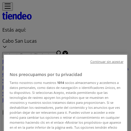
Estás aquí:
Cabo San Lucas
Destacados
Supermercados
Tiendas
Continuar sin aceptar
Departamentales
Ropa, Zapatos y Accesorios
El Regreso A
Clases
Hogar
Farmacias y
Nos preocupamos por tu privacidad
Salud
Electrónica
Ferreterías
Salud y
Tanto nosotros como nuestros
1014
socios almacenamos y accedemos a
Belleza
Restaurantes
Autos
Bancos y
datos personales, como datos de navegación o identificadores únicos, en
Servicios
Deporte
Librerías y Papelerías
Ocio
Niños
Viajes y
tu dispositivo. Si seleccionas Acepto, estarás permitiendo que las
tecnologías de rastreo apoyen los propósitos que se muestran en
Entretenimiento
Ópticas
«nosotros y nuestros socios tratamos datos para proporcionar». Si se
deshabilitan los rastreadores, parte del contenido y los anuncios que ves
Índice de ofertas en Cabo San Lucas
podrían dejar de ser relevantes para ti. Puedes volver a acceder a este
menú para cambiar tus opciones o retirar el consentimiento en cualquier
momento haciendo clic en el enlace «Mostrar los propósitos» que aparece
Tiendeo en Cabo San Lucas
»
en el en la parte inferior de la página web. Tus opciones tendrán efecto