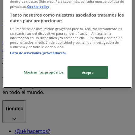
dentro de nuestro Sitio web. Para saber más, consulta nuestra política de
Índice de ofertas
privacidad.
Cookie policy
Tanto nosotros como nuestros asociados tratamos los
datos para proporcionar:
1
Utilizar datos de localización geográfica precisa. Analizar activamente las
características del dispositivo para su identificación. Almacenar la
Supermercados
Tiendas Departamentales
información en un dispositivo y/o acceder a ella. Publicidad y contenido
Farmacias y Salud
Bancos y Servicios
Ropa, Zapatos y
personalizados, medición de publicidad y contenido, investigación de
audiencia y desarrollo de servicios.
Accesorios
Electrónica
Hogar
motos
Lista de asociados (proveedores)
refrigeradores
lavadoras
celulares
Mostrar los propósitos
Acepto
Tiendeo forma parte de Shopfully, la empresa
tecnológica que está reinventando las compras locales
en todo el mundo.
Tiendeo
¿Qué hacemos?