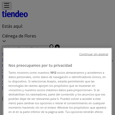
Estás aquí:
Ciénega de Flores
Destacados
Supermercados
Tiendas
Continuar sin aceptar
Departamentales
Ropa, Zapatos y Accesorios
El Regreso A
Clases
Hogar
Farmacias y
Nos preocupamos por tu privacidad
Salud
Electrónica
Ferreterías
Salud y
Tanto nosotros como nuestros
1012
socios almacenamos y accedemos a
Belleza
Restaurantes
Autos
Bancos y
datos personales, como datos de navegación o identificadores únicos, en
Servicios
Deporte
Librerías y Papelerías
Ocio
Niños
Viajes y
tu dispositivo. Si seleccionas Acepto, estarás permitiendo que las
tecnologías de rastreo apoyen los propósitos que se muestran en
Entretenimiento
Ópticas
«nosotros y nuestros socios tratamos datos para proporcionar». Si se
deshabilitan los rastreadores, parte del contenido y los anuncios que ves
Índice de ofertas en Ciénega de Flores
podrían dejar de ser relevantes para ti. Puedes volver a acceder a este
menú para cambiar tus opciones o retirar el consentimiento en cualquier
momento haciendo clic en el enlace «Mostrar los propósitos» que aparece
Tiendeo en Ciénega de Flores
»
en el en la parte inferior de la página web. Tus opciones tendrán efecto