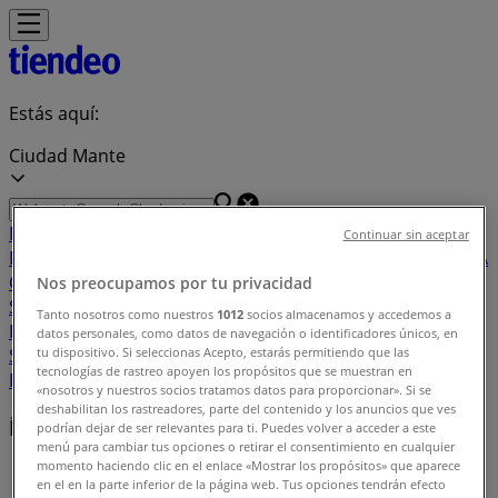
Estás aquí:
Ciudad Mante
Destacados
Supermercados
Tiendas
Continuar sin aceptar
Departamentales
Ropa, Zapatos y Accesorios
El Regreso A
Clases
Hogar
Farmacias y
Nos preocupamos por tu privacidad
Salud
Electrónica
Ferreterías
Salud y
Tanto nosotros como nuestros
1012
socios almacenamos y accedemos a
Belleza
Restaurantes
Autos
Bancos y
datos personales, como datos de navegación o identificadores únicos, en
Servicios
Deporte
Librerías y Papelerías
Ocio
Niños
Viajes y
tu dispositivo. Si seleccionas Acepto, estarás permitiendo que las
tecnologías de rastreo apoyen los propósitos que se muestran en
Entretenimiento
Ópticas
«nosotros y nuestros socios tratamos datos para proporcionar». Si se
deshabilitan los rastreadores, parte del contenido y los anuncios que ves
Índice de ofertas en Ciudad Mante
podrían dejar de ser relevantes para ti. Puedes volver a acceder a este
menú para cambiar tus opciones o retirar el consentimiento en cualquier
momento haciendo clic en el enlace «Mostrar los propósitos» que aparece
Tiendeo en Ciudad Mante
»
en el en la parte inferior de la página web. Tus opciones tendrán efecto