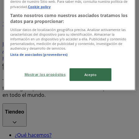
dentro de nuestro Sitio web. Para saber más, consulta nuestra política de
Índice de ofertas
privacidad.
Cookie policy
Tanto nosotros como nuestros asociados tratamos los
datos para proporcionar:
1
Utilizar datos de localización geográfica precisa. Analizar activamente las
características del dispositivo para su identificación. Almacenar la
Supermercados
Tiendas Departamentales
información en un dispositivo y/o acceder a ella. Publicidad y contenido
Farmacias y Salud
Bancos y Servicios
Ropa, Zapatos y
personalizados, medición de publicidad y contenido, investigación de
audiencia y desarrollo de servicios.
Accesorios
Electrónica
Hogar
motos
Lista de asociados (proveedores)
refrigeradores
lavadoras
celulares
Mostrar los propósitos
Acepto
Tiendeo forma parte de Shopfully, la empresa
tecnológica que está reinventando las compras locales
en todo el mundo.
Tiendeo
¿Qué hacemos?