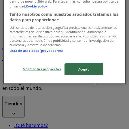
dentro de nuestro Sitio web. Para saber más, consulta nuestra política de
Índice de ofertas
privacidad.
Cookie policy
Tanto nosotros como nuestros asociados tratamos los
datos para proporcionar:
1
Utilizar datos de localización geográfica precisa. Analizar activamente las
características del dispositivo para su identificación. Almacenar la
Supermercados
Tiendas Departamentales
información en un dispositivo y/o acceder a ella. Publicidad y contenido
Farmacias y Salud
Bancos y Servicios
Ropa, Zapatos y
personalizados, medición de publicidad y contenido, investigación de
audiencia y desarrollo de servicios.
Accesorios
Electrónica
Hogar
motos
Lista de asociados (proveedores)
refrigeradores
lavadoras
celulares
Mostrar los propósitos
Acepto
Tiendeo forma parte de Shopfully, la empresa
tecnológica que está reinventando las compras locales
en todo el mundo.
Tiendeo
¿Qué hacemos?