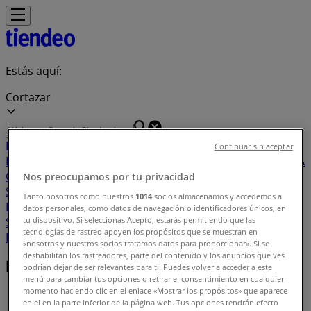
Estás aquí:
Cortazar
Destacados
Supermercados
Tiendas
Continuar sin aceptar
Departamentales
Ropa, Zapatos y Accesorios
El Regreso A
Clases
Hogar
Farmacias y
Nos preocupamos por tu privacidad
Salud
Electrónica
Ferreterías
Salud y
Tanto nosotros como nuestros
1014
socios almacenamos y accedemos a
Belleza
Restaurantes
Autos
Bancos y
datos personales, como datos de navegación o identificadores únicos, en
Servicios
Deporte
Librerías y Papelerías
Ocio
Niños
Viajes y
tu dispositivo. Si seleccionas Acepto, estarás permitiendo que las
tecnologías de rastreo apoyen los propósitos que se muestran en
Entretenimiento
Ópticas
«nosotros y nuestros socios tratamos datos para proporcionar». Si se
deshabilitan los rastreadores, parte del contenido y los anuncios que ves
Índice de ofertas en Cortazar
podrían dejar de ser relevantes para ti. Puedes volver a acceder a este
menú para cambiar tus opciones o retirar el consentimiento en cualquier
momento haciendo clic en el enlace «Mostrar los propósitos» que aparece
Tiendeo en Cortazar
»
en el en la parte inferior de la página web. Tus opciones tendrán efecto