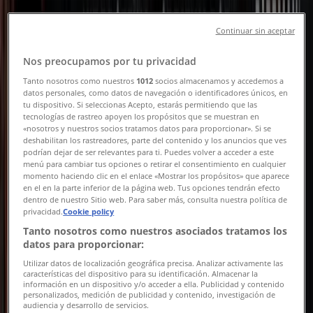
Categoría:
Farmacias y Salud
Continuar sin aceptar
Oferta más reciente:
23/1/2026
Nos preocupamos por tu privacidad
Tanto nosotros como nuestros
1012
socios almacenamos y accedemos a
datos personales, como datos de navegación o identificadores únicos, en
tu dispositivo. Si seleccionas Acepto, estarás permitiendo que las
tecnologías de rastreo apoyen los propósitos que se muestran en
Herbalife
«nosotros y nuestros socios tratamos datos para proporcionar». Si se
deshabilitan los rastreadores, parte del contenido y los anuncios que ves
Ofertas Increíbles Herbalife
podrían dejar de ser relevantes para ti. Puedes volver a acceder a este
menú para cambiar tus opciones o retirar el consentimiento en cualquier
momento haciendo clic en el enlace «Mostrar los propósitos» que aparece
Vence el 30/11
en el en la parte inferior de la página web. Tus opciones tendrán efecto
{"numCatalogs":1}
dentro de nuestro Sitio web. Para saber más, consulta nuestra política de
privacidad.
Cookie policy
Horarios y direcciones Herbalife
Tanto nosotros como nuestros asociados tratamos los
datos para proporcionar:
Utilizar datos de localización geográfica precisa. Analizar activamente las
características del dispositivo para su identificación. Almacenar la
información en un dispositivo y/o acceder a ella. Publicidad y contenido
Herbalife
personalizados, medición de publicidad y contenido, investigación de
audiencia y desarrollo de servicios.