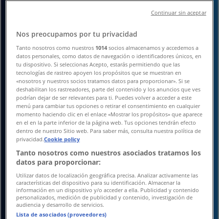
Continuar sin aceptar
Categoría:
Bancos y Servicios
Nos preocupamos por tu privacidad
Oferta más reciente:
6/2/2026
Tanto nosotros como nuestros
1014
socios almacenamos y accedemos a
datos personales, como datos de navegación o identificadores únicos, en
tu dispositivo. Si seleccionas Acepto, estarás permitiendo que las
tecnologías de rastreo apoyen los propósitos que se muestran en
«nosotros y nuestros socios tratamos datos para proporcionar». Si se
deshabilitan los rastreadores, parte del contenido y los anuncios que ves
podrían dejar de ser relevantes para ti. Puedes volver a acceder a este
Bancoppel
menú para cambiar tus opciones o retirar el consentimiento en cualquier
momento haciendo clic en el enlace «Mostrar los propósitos» que aparece
Comisiones
en el en la parte inferior de la página web. Tus opciones tendrán efecto
dentro de nuestro Sitio web. Para saber más, consulta nuestra política de
privacidad.
Cookie policy
Vence el 31/12
Tanto nosotros como nuestros asociados tratamos los
{"numCatalogs":1}
datos para proporcionar:
Horarios y direcciones Bancoppel
Utilizar datos de localización geográfica precisa. Analizar activamente las
características del dispositivo para su identificación. Almacenar la
información en un dispositivo y/o acceder a ella. Publicidad y contenido
personalizados, medición de publicidad y contenido, investigación de
audiencia y desarrollo de servicios.
Lista de asociados (proveedores)