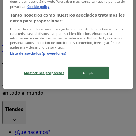
dentro de nuestro Sitio web. Para saber más, consulta nuestra política de
Índice de ofertas
privacidad.
Cookie policy
Tanto nosotros como nuestros asociados tratamos los
datos para proporcionar:
1
Utilizar datos de localización geográfica precisa. Analizar activamente las
características del dispositivo para su identificación. Almacenar la
Supermercados
Tiendas Departamentales
información en un dispositivo y/o acceder a ella. Publicidad y contenido
Farmacias y Salud
Bancos y Servicios
Ropa, Zapatos y
personalizados, medición de publicidad y contenido, investigación de
audiencia y desarrollo de servicios.
Accesorios
Electrónica
Hogar
motos
Lista de asociados (proveedores)
refrigeradores
lavadoras
celulares
Mostrar los propósitos
Acepto
Tiendeo forma parte de Shopfully, la empresa
tecnológica que está reinventando las compras locales
en todo el mundo.
Tiendeo
¿Qué hacemos?