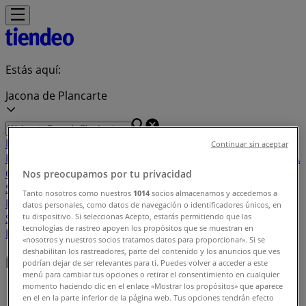
Estás aquí:
Jacona de Plancarte
Destacados
Supermercados
Tiendas
Continuar sin aceptar
Departamentales
Ropa, Zapatos y Accesorios
El Regreso A
Clases
Hogar
Farmacias y
Nos preocupamos por tu privacidad
Salud
Electrónica
Ferreterías
Salud y
Tanto nosotros como nuestros
1014
socios almacenamos y accedemos a
Belleza
Restaurantes
Autos
Bancos y
datos personales, como datos de navegación o identificadores únicos, en
Servicios
Deporte
Librerías y Papelerías
Ocio
Niños
Viajes y
tu dispositivo. Si seleccionas Acepto, estarás permitiendo que las
tecnologías de rastreo apoyen los propósitos que se muestran en
Entretenimiento
Ópticas
«nosotros y nuestros socios tratamos datos para proporcionar». Si se
deshabilitan los rastreadores, parte del contenido y los anuncios que ves
Índice de ofertas en Jacona de Plancarte
podrían dejar de ser relevantes para ti. Puedes volver a acceder a este
menú para cambiar tus opciones o retirar el consentimiento en cualquier
momento haciendo clic en el enlace «Mostrar los propósitos» que aparece
Tiendeo en Jacona de Plancarte
»
en el en la parte inferior de la página web. Tus opciones tendrán efecto