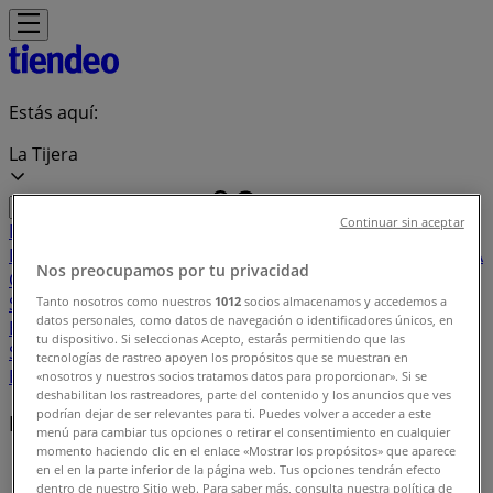
Estás aquí:
La Tijera
Continuar sin aceptar
Destacados
Supermercados
Tiendas
Departamentales
Ropa, Zapatos y Accesorios
El Regreso A
Nos preocupamos por tu privacidad
Clases
Hogar
Farmacias y
Salud
Electrónica
Ferreterías
Salud y
Tanto nosotros como nuestros
1012
socios almacenamos y accedemos a
datos personales, como datos de navegación o identificadores únicos, en
Belleza
Restaurantes
Autos
Bancos y
tu dispositivo. Si seleccionas Acepto, estarás permitiendo que las
Servicios
Deporte
Librerías y Papelerías
Ocio
Niños
Viajes y
tecnologías de rastreo apoyen los propósitos que se muestran en
Entretenimiento
Ópticas
«nosotros y nuestros socios tratamos datos para proporcionar». Si se
deshabilitan los rastreadores, parte del contenido y los anuncios que ves
podrían dejar de ser relevantes para ti. Puedes volver a acceder a este
Marcas locales
menú para cambiar tus opciones o retirar el consentimiento en cualquier
momento haciendo clic en el enlace «Mostrar los propósitos» que aparece
Tiendeo en La Tijera
»
en el en la parte inferior de la página web. Tus opciones tendrán efecto
dentro de nuestro Sitio web. Para saber más, consulta nuestra política de