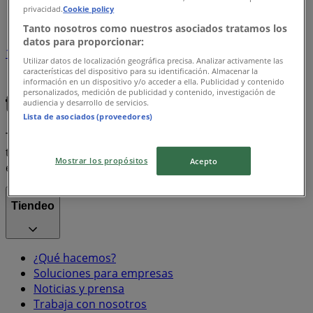
privacidad.
Cookie policy
Índice marcas
Tanto nosotros como nuestros asociados tratamos los
datos para proporcionar:
1
Utilizar datos de localización geográfica precisa. Analizar activamente las
características del dispositivo para su identificación. Almacenar la
información en un dispositivo y/o acceder a ella. Publicidad y contenido
iphone
Coca Cola
Misoprostol
personalizados, medición de publicidad y contenido, investigación de
audiencia y desarrollo de servicios.
Lista de asociados (proveedores)
Tiendeo forma parte de Shopfully, la empresa
tecnológica que está reinventando las compras locales
Mostrar los propósitos
Acepto
en todo el mundo.
Tiendeo
¿Qué hacemos?
Soluciones para empresas
Noticias y prensa
Trabaja con nosotros