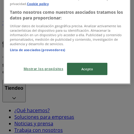
privacidad.
Cookie policy
Índice marcas
Tanto nosotros como nuestros asociados tratamos los
datos para proporcionar:
1
Utilizar datos de localización geográfica precisa. Analizar activamente las
características del dispositivo para su identificación. Almacenar la
información en un dispositivo y/o acceder a ella. Publicidad y contenido
iphone
Coca Cola
Misoprostol
personalizados, medición de publicidad y contenido, investigación de
audiencia y desarrollo de servicios.
Lista de asociados (proveedores)
Tiendeo forma parte de Shopfully, la empresa
tecnológica que está reinventando las compras locales
Mostrar los propósitos
Acepto
en todo el mundo.
Tiendeo
¿Qué hacemos?
Soluciones para empresas
Noticias y prensa
Trabaja con nosotros