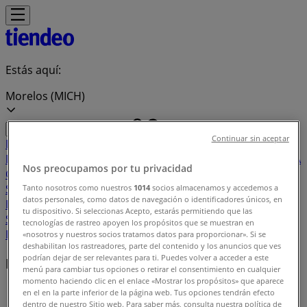
Estás aquí:
Morelos (MICH)
Continuar sin aceptar
Destacados
Supermercados
Tiendas
Departamentales
Ropa, Zapatos y Accesorios
El Regreso A
Nos preocupamos por tu privacidad
Clases
Hogar
Farmacias y
Salud
Electrónica
Ferreterías
Salud y
Tanto nosotros como nuestros
1014
socios almacenamos y accedemos a
datos personales, como datos de navegación o identificadores únicos, en
Belleza
Restaurantes
Autos
Bancos y
tu dispositivo. Si seleccionas Acepto, estarás permitiendo que las
Servicios
Deporte
Librerías y Papelerías
Ocio
Niños
Viajes y
tecnologías de rastreo apoyen los propósitos que se muestran en
Entretenimiento
Ópticas
«nosotros y nuestros socios tratamos datos para proporcionar». Si se
deshabilitan los rastreadores, parte del contenido y los anuncios que ves
podrían dejar de ser relevantes para ti. Puedes volver a acceder a este
Marcas locales
menú para cambiar tus opciones o retirar el consentimiento en cualquier
momento haciendo clic en el enlace «Mostrar los propósitos» que aparece
Tiendeo en Morelos (MICH)
»
en el en la parte inferior de la página web. Tus opciones tendrán efecto
dentro de nuestro Sitio web. Para saber más, consulta nuestra política de