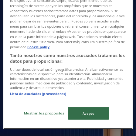
tu dispositivo. Si seleccionas Acepto, estarás permitiendo que las
tecnologías de rastreo apoyen los propósitos que se muestran en
Publicidad
«nosotros y nuestros socios tratamos datos para proporcionar». Si se
deshabilitan los rastreadores, parte del contenido y los anuncios que ves
podrían dejar de ser relevantes para ti. Puedes volver a acceder a este
menú para cambiar tus opciones o retirar el consentimiento en cualquier
momento haciendo clic en el enlace «Mostrar los propósitos» que aparece
en el en la parte inferior de la página web. Tus opciones tendrán efecto
dentro de nuestro Sitio web. Para saber más, consulta nuestra política de
privacidad.
Cookie policy
Tanto nosotros como nuestros asociados tratamos los
datos para proporcionar:
Utilizar datos de localización geográfica precisa. Analizar activamente las
características del dispositivo para su identificación. Almacenar la
información en un dispositivo y/o acceder a ella. Publicidad y contenido
personalizados, medición de publicidad y contenido, investigación de
audiencia y desarrollo de servicios.
{"numCatalogs":0}
Lista de asociados (proveedores)
Horarios y direcciones Ópticas
Espadas
Mostrar los propósitos
Acepto