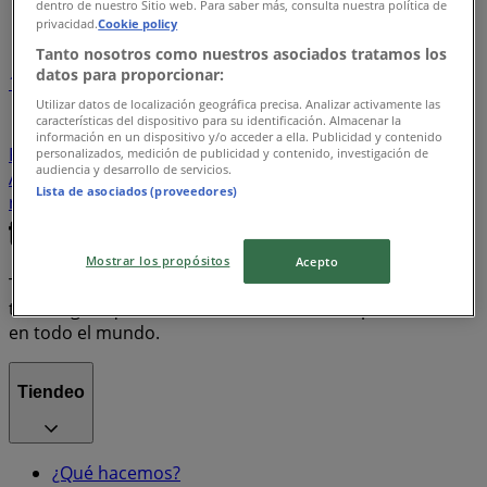
dentro de nuestro Sitio web. Para saber más, consulta nuestra política de
Índice de ofertas
privacidad.
Cookie policy
Tanto nosotros como nuestros asociados tratamos los
datos para proporcionar:
1
Utilizar datos de localización geográfica precisa. Analizar activamente las
características del dispositivo para su identificación. Almacenar la
Supermercados
Tiendas Departamentales
información en un dispositivo y/o acceder a ella. Publicidad y contenido
Farmacias y Salud
Bancos y Servicios
Ropa, Zapatos y
personalizados, medición de publicidad y contenido, investigación de
audiencia y desarrollo de servicios.
Accesorios
Electrónica
Hogar
motos
Lista de asociados (proveedores)
refrigeradores
lavadoras
celulares
Mostrar los propósitos
Acepto
Tiendeo forma parte de Shopfully, la empresa
tecnológica que está reinventando las compras locales
en todo el mundo.
Tiendeo
¿Qué hacemos?