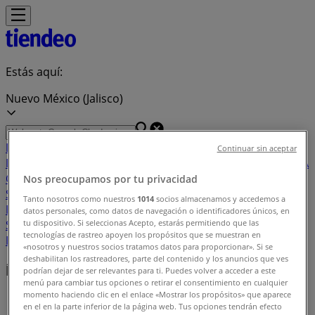
Estás aquí:
Nuevo México (Jalisco)
Destacados
Supermercados
Tiendas
Continuar sin aceptar
Departamentales
Ropa, Zapatos y Accesorios
El Regreso A
Clases
Hogar
Farmacias y
Nos preocupamos por tu privacidad
Salud
Electrónica
Ferreterías
Salud y
Tanto nosotros como nuestros
1014
socios almacenamos y accedemos a
Belleza
Restaurantes
Autos
Bancos y
datos personales, como datos de navegación o identificadores únicos, en
Servicios
Deporte
Librerías y Papelerías
Ocio
Niños
Viajes y
tu dispositivo. Si seleccionas Acepto, estarás permitiendo que las
tecnologías de rastreo apoyen los propósitos que se muestran en
Entretenimiento
Ópticas
«nosotros y nuestros socios tratamos datos para proporcionar». Si se
deshabilitan los rastreadores, parte del contenido y los anuncios que ves
Índice de ofertas en Nuevo México (Jalisco)
podrían dejar de ser relevantes para ti. Puedes volver a acceder a este
menú para cambiar tus opciones o retirar el consentimiento en cualquier
momento haciendo clic en el enlace «Mostrar los propósitos» que aparece
Tiendeo en Nuevo México (Jalisco)
»
en el en la parte inferior de la página web. Tus opciones tendrán efecto