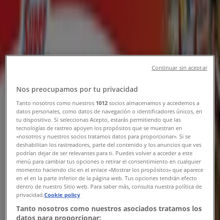
Categoría:
Farmacias y Salud
Oferta más reciente:
6/8/2026
Continuar sin aceptar
Nos preocupamos por tu privacidad
Farmacias Similares
Tanto nosotros como nuestros
1012
socios almacenamos y accedemos a
Promos
datos personales, como datos de navegación o identificadores únicos, en
tu dispositivo. Si seleccionas Acepto, estarás permitiendo que las
tecnologías de rastreo apoyen los propósitos que se muestran en
Vence el 31/8
«nosotros y nuestros socios tratamos datos para proporcionar». Si se
deshabilitan los rastreadores, parte del contenido y los anuncios que ves
Nuevo
podrían dejar de ser relevantes para ti. Puedes volver a acceder a este
menú para cambiar tus opciones o retirar el consentimiento en cualquier
momento haciendo clic en el enlace «Mostrar los propósitos» que aparece
en el en la parte inferior de la página web. Tus opciones tendrán efecto
dentro de nuestro Sitio web. Para saber más, consulta nuestra política de
Farmacias Similares
privacidad.
Cookie policy
Tanto nosotros como nuestros asociados tratamos los
Refiere y gana
datos para proporcionar: