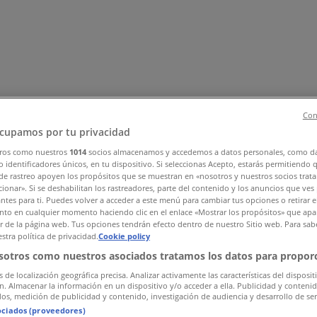
Con
cupamos por tu privacidad
ros como nuestros
1014
socios almacenamos y accedemos a datos personales, como d
 identificadores únicos, en tu dispositivo. Si seleccionas Acepto, estarás permitiendo 
, Zapatos y Accesorios
El Regreso A Clases
Hogar
Farmacias 
de rastreo apoyen los propósitos que se muestran en «nosotros y nuestros socios trat
rías y Papelerías
Ocio
Niños
Viajes y Entretenimiento
Ópticas
ionar». Si se deshabilitan los rastreadores, parte del contenido y los anuncios que ves
antes para ti. Puedes volver a acceder a este menú para cambiar tus opciones o retirar e
to en cualquier momento haciendo clic en el enlace «Mostrar los propósitos» que apar
or de la página web. Tus opciones tendrán efecto dentro de nuestro Sitio web. Para sab
stra política de privacidad.
Cookie policy
sotros como nuestros asociados tratamos los datos para proporc
s de localización geográfica precisa. Analizar activamente las características del disposit
ón. Almacenar la información en un dispositivo y/o acceder a ella. Publicidad y conteni
os, medición de publicidad y contenido, investigación de audiencia y desarrollo de ser
ociados (proveedores)