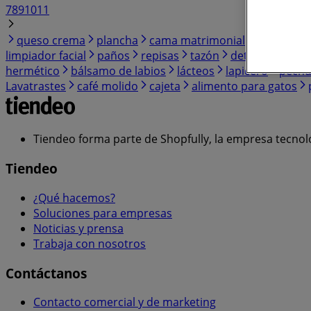
7
8
9
10
11
queso crema
plancha
cama matrimonial
válvulas
limpiador facial
paños
repisas
tazón
detergente en 
hermético
bálsamo de labios
lácteos
lapicero
pechu
Lavatrastes
café molido
cajeta
alimento para gatos
Tiendeo forma parte de Shopfully, la empresa tecnol
Tiendeo
¿Qué hacemos?
Soluciones para empresas
Noticias y prensa
Trabaja con nosotros
Contáctanos
Contacto comercial y de marketing