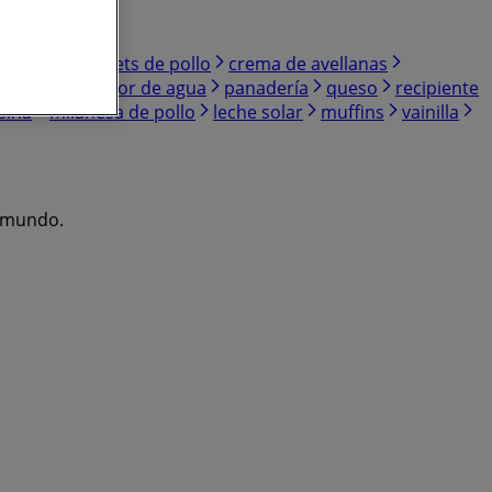
de maíz
nuggets de pollo
crema de avellanas
ar
dispensador de agua
panadería
queso
recipiente
sina
milanesa de pollo
leche solar
muffins
vainilla
l mundo.