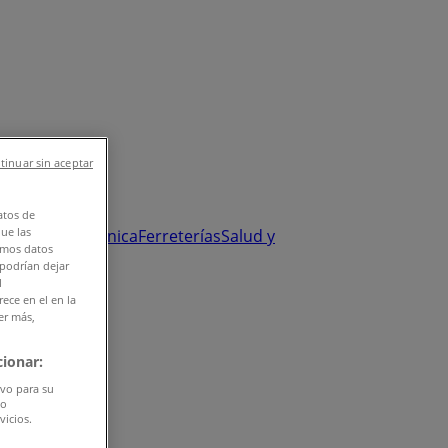
tinuar sin aceptar
atos de
que las
y Salud
Electrónica
Ferreterías
Salud y
amos datos
 podrían dejar
l
ece en el en la
er más,
ionar:
ivo para su
do
vicios.