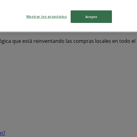
 y Salud
Bancos y Servicios
Ropa, Zapatos y Accesorios
Mostrar los propósitos
Acepto
ógica que está reinventando las compras locales en todo e
ón?