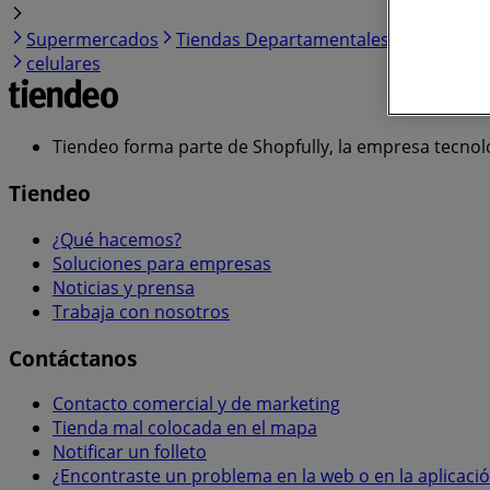
Supermercados
Tiendas Departamentales
Farmacias
celulares
Tiendeo forma parte de Shopfully, la empresa tecnol
Tiendeo
¿Qué hacemos?
Soluciones para empresas
Noticias y prensa
Trabaja con nosotros
Contáctanos
Contacto comercial y de marketing
Tienda mal colocada en el mapa
Notificar un folleto
¿Encontraste un problema en la web o en la aplicaci