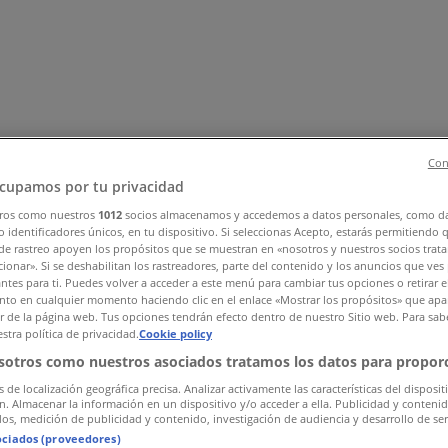
Con
cupamos por tu privacidad
ros como nuestros
1012
socios almacenamos y accedemos a datos personales, como d
 identificadores únicos, en tu dispositivo. Si seleccionas Acepto, estarás permitiendo 
, Zapatos y Accesorios
El Regreso A Clases
Hogar
Farmacias 
de rastreo apoyen los propósitos que se muestran en «nosotros y nuestros socios trat
rías y Papelerías
Ocio
Niños
Viajes y Entretenimiento
Ópticas
ionar». Si se deshabilitan los rastreadores, parte del contenido y los anuncios que ves
antes para ti. Puedes volver a acceder a este menú para cambiar tus opciones o retirar e
to en cualquier momento haciendo clic en el enlace «Mostrar los propósitos» que apar
or de la página web. Tus opciones tendrán efecto dentro de nuestro Sitio web. Para sab
stra política de privacidad.
Cookie policy
sotros como nuestros asociados tratamos los datos para proporc
s de localización geográfica precisa. Analizar activamente las características del disposit
ón. Almacenar la información en un dispositivo y/o acceder a ella. Publicidad y conteni
os, medición de publicidad y contenido, investigación de audiencia y desarrollo de ser
ociados (proveedores)