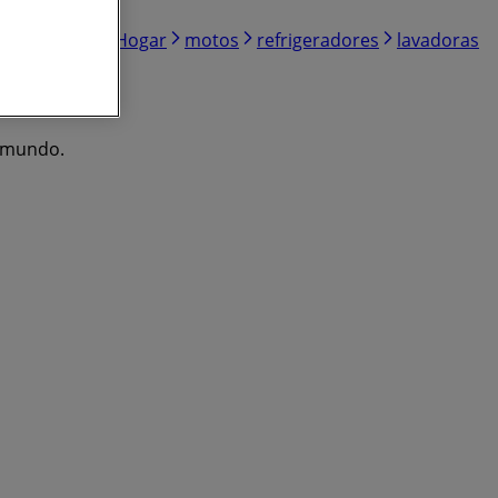
Electrónica
Hogar
motos
refrigeradores
lavadoras
l mundo.