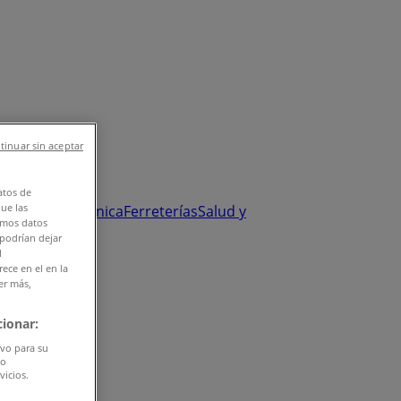
tinuar sin aceptar
atos de
que las
y Salud
Electrónica
Ferreterías
Salud y
amos datos
 podrían dejar
l
ece en el en la
er más,
ionar:
ivo para su
do
vicios.