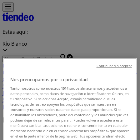
Estás aquí:
Río Blanco
Destacados
Supermercados
Tiendas
Continuar sin aceptar
Departamentales
Ropa, Zapatos y Accesorios
El Regreso A
Clases
Hogar
Farmacias y
Nos preocupamos por tu privacidad
Salud
Electrónica
Ferreterías
Salud y
Tanto nosotros como nuestros
1014
socios almacenamos y accedemos a
Belleza
Restaurantes
Autos
Bancos y
datos personales, como datos de navegación o identificadores únicos, en
Servicios
Deporte
Librerías y Papelerías
Ocio
Niños
Viajes y
tu dispositivo. Si seleccionas Acepto, estarás permitiendo que las
tecnologías de rastreo apoyen los propósitos que se muestran en
Entretenimiento
Ópticas
«nosotros y nuestros socios tratamos datos para proporcionar». Si se
deshabilitan los rastreadores, parte del contenido y los anuncios que ves
Índice de ofertas en Río Blanco
podrían dejar de ser relevantes para ti. Puedes volver a acceder a este
menú para cambiar tus opciones o retirar el consentimiento en cualquier
momento haciendo clic en el enlace «Mostrar los propósitos» que aparece
Tiendeo en Río Blanco
»
en el en la parte inferior de la página web. Tus opciones tendrán efecto