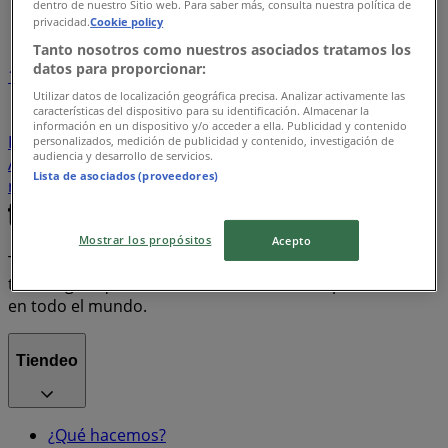
dentro de nuestro Sitio web. Para saber más, consulta nuestra política de
Índice de ofertas
privacidad.
Cookie policy
Tanto nosotros como nuestros asociados tratamos los
datos para proporcionar:
1
Utilizar datos de localización geográfica precisa. Analizar activamente las
características del dispositivo para su identificación. Almacenar la
Supermercados
Tiendas Departamentales
información en un dispositivo y/o acceder a ella. Publicidad y contenido
Farmacias y Salud
Bancos y Servicios
Ropa, Zapatos y
personalizados, medición de publicidad y contenido, investigación de
audiencia y desarrollo de servicios.
Accesorios
Electrónica
Hogar
motos
Lista de asociados (proveedores)
refrigeradores
lavadoras
celulares
Mostrar los propósitos
Acepto
Tiendeo forma parte de Shopfully, la empresa
tecnológica que está reinventando las compras locales
en todo el mundo.
Tiendeo
¿Qué hacemos?