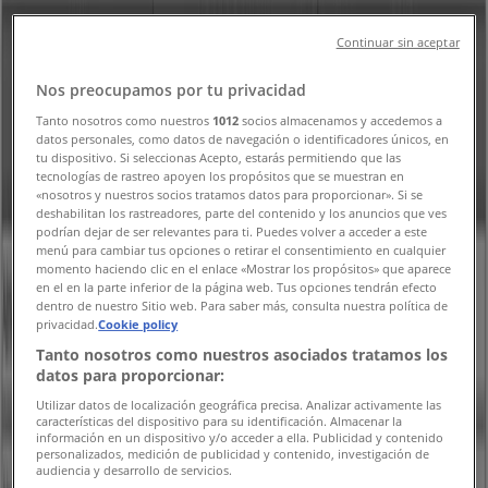
Categoría:
Bancos y Servicios
Continuar sin aceptar
Oferta más reciente:
6/8/2026
Nos preocupamos por tu privacidad
Tanto nosotros como nuestros
1012
socios almacenamos y accedemos a
datos personales, como datos de navegación o identificadores únicos, en
tu dispositivo. Si seleccionas Acepto, estarás permitiendo que las
tecnologías de rastreo apoyen los propósitos que se muestran en
Scotia Bank
«nosotros y nuestros socios tratamos datos para proporcionar». Si se
deshabilitan los rastreadores, parte del contenido y los anuncios que ves
podrían dejar de ser relevantes para ti. Puedes volver a acceder a este
Recibe 5% de cashback este regreso a clases
menú para cambiar tus opciones o retirar el consentimiento en cualquier
momento haciendo clic en el enlace «Mostrar los propósitos» que aparece
Vence el 15/8
en el en la parte inferior de la página web. Tus opciones tendrán efecto
{"numCatalogs":1}
dentro de nuestro Sitio web. Para saber más, consulta nuestra política de
privacidad.
Cookie policy
Horarios y direcciones Scotia Bank
Tanto nosotros como nuestros asociados tratamos los
datos para proporcionar:
Utilizar datos de localización geográfica precisa. Analizar activamente las
características del dispositivo para su identificación. Almacenar la
información en un dispositivo y/o acceder a ella. Publicidad y contenido
Scotia Bank
personalizados, medición de publicidad y contenido, investigación de
audiencia y desarrollo de servicios.