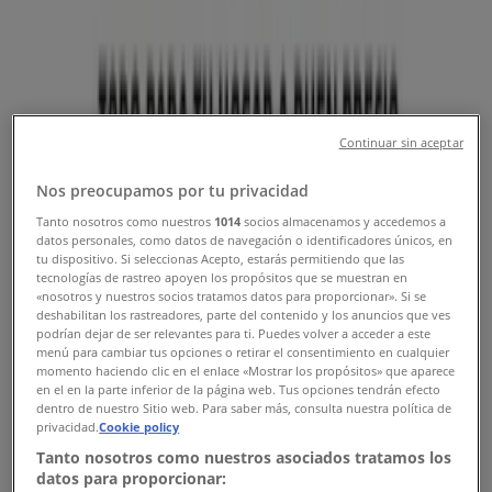
(Querétaro):
2
Categoría:
Ferreterías
Oferta más reciente:
21/1/2026
Continuar sin aceptar
Nos preocupamos por tu privacidad
Tanto nosotros como nuestros
1014
socios almacenamos y accedemos a
datos personales, como datos de navegación o identificadores únicos, en
Comex
tu dispositivo. Si seleccionas Acepto, estarás permitiendo que las
tecnologías de rastreo apoyen los propósitos que se muestran en
Catálogo
«nosotros y nuestros socios tratamos datos para proporcionar». Si se
deshabilitan los rastreadores, parte del contenido y los anuncios que ves
podrían dejar de ser relevantes para ti. Puedes volver a acceder a este
Vence el 31/12
menú para cambiar tus opciones o retirar el consentimiento en cualquier
momento haciendo clic en el enlace «Mostrar los propósitos» que aparece
en el en la parte inferior de la página web. Tus opciones tendrán efecto
dentro de nuestro Sitio web. Para saber más, consulta nuestra política de
privacidad.
Cookie policy
Comex
Tanto nosotros como nuestros asociados tratamos los
datos para proporcionar: