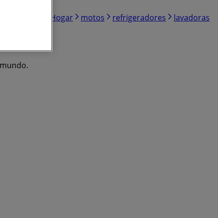
Electrónica
Hogar
motos
refrigeradores
lavadoras
l mundo.