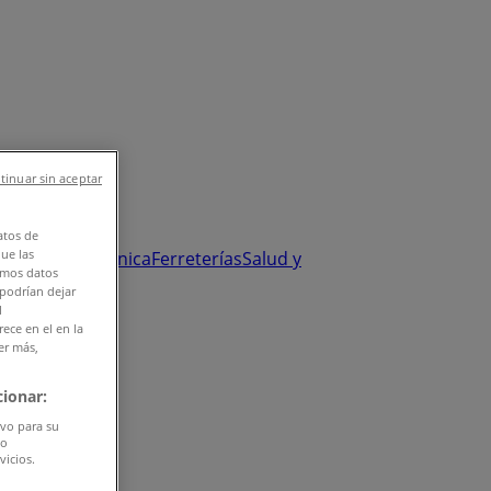
tinuar sin aceptar
atos de
que las
y Salud
Electrónica
Ferreterías
Salud y
amos datos
 podrían dejar
l
ece en el en la
er más,
ionar:
ivo para su
do
vicios.