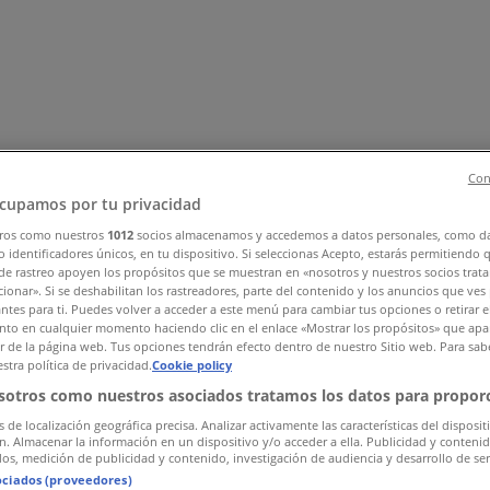
Con
cupamos por tu privacidad
ros como nuestros
1012
socios almacenamos y accedemos a datos personales, como d
 identificadores únicos, en tu dispositivo. Si seleccionas Acepto, estarás permitiendo 
, Zapatos y Accesorios
El Regreso A Clases
Hogar
Farmacias 
de rastreo apoyen los propósitos que se muestran en «nosotros y nuestros socios trat
rías y Papelerías
Ocio
Niños
Viajes y Entretenimiento
Ópticas
ionar». Si se deshabilitan los rastreadores, parte del contenido y los anuncios que ves
antes para ti. Puedes volver a acceder a este menú para cambiar tus opciones o retirar e
o)
to en cualquier momento haciendo clic en el enlace «Mostrar los propósitos» que apar
or de la página web. Tus opciones tendrán efecto dentro de nuestro Sitio web. Para sab
stra política de privacidad.
Cookie policy
sotros como nuestros asociados tratamos los datos para proporc
s de localización geográfica precisa. Analizar activamente las características del disposit
ón. Almacenar la información en un dispositivo y/o acceder a ella. Publicidad y conteni
os, medición de publicidad y contenido, investigación de audiencia y desarrollo de ser
ociados (proveedores)