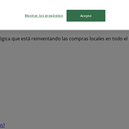
 y Salud
Bancos y Servicios
Ropa, Zapatos y Accesorios
Mostrar los propósitos
Acepto
ógica que está reinventando las compras locales en todo e
ón?