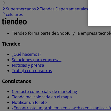
Supermercados
Tiendas Departamentales
Farmacias
celulares
Tiendeo forma parte de Shopfully, la empresa tecnol
Tiendeo
¿Qué hacemos?
Soluciones para empresas
Noticias y prensa
Trabaja con nosotros
Contáctanos
Contacto comercial y de marketing
Tienda mal colocada en el mapa
Notificar un folleto
¿Encontraste un problema en la web o en la aplicaci