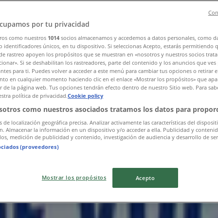
Con
cupamos por tu privacidad
ros como nuestros
1014
socios almacenamos y accedemos a datos personales, como d
erétaro)
»
 identificadores únicos, en tu dispositivo. Si seleccionas Acepto, estarás permitiendo 
de rastreo apoyen los propósitos que se muestran en «nosotros y nuestros socios trat
)
ionar». Si se deshabilitan los rastreadores, parte del contenido y los anuncios que ves
antes para ti. Puedes volver a acceder a este menú para cambiar tus opciones o retirar e
to en cualquier momento haciendo clic en el enlace «Mostrar los propósitos» que apar
del Ahorro en San Juan del Río (Querét
or de la página web. Tus opciones tendrán efecto dentro de nuestro Sitio web. Para sab
stra política de privacidad.
Cookie policy
sotros como nuestros asociados tratamos los datos para proporc
 del Río (Querétaro):
1
s de localización geográfica precisa. Analizar activamente las características del disposit
ón. Almacenar la información en un dispositivo y/o acceder a ella. Publicidad y conteni
os, medición de publicidad y contenido, investigación de audiencia y desarrollo de ser
ociados (proveedores)
Mostrar los propósitos
Acepto