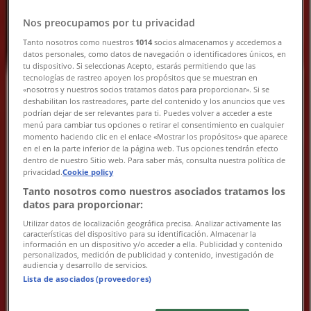
Nos preocupamos por tu privacidad
Categoría:
Supermercados
Tanto nosotros como nuestros
1014
socios almacenamos y accedemos a
datos personales, como datos de navegación o identificadores únicos, en
Oferta más reciente:
6/7/2026
tu dispositivo. Si seleccionas Acepto, estarás permitiendo que las
tecnologías de rastreo apoyen los propósitos que se muestran en
«nosotros y nuestros socios tratamos datos para proporcionar». Si se
deshabilitan los rastreadores, parte del contenido y los anuncios que ves
podrían dejar de ser relevantes para ti. Puedes volver a acceder a este
menú para cambiar tus opciones o retirar el consentimiento en cualquier
momento haciendo clic en el enlace «Mostrar los propósitos» que aparece
Tiendas 3B
en el en la parte inferior de la página web. Tus opciones tendrán efecto
dentro de nuestro Sitio web. Para saber más, consulta nuestra política de
Ofertas especiales para ti
privacidad.
Cookie policy
Tanto nosotros como nuestros asociados tratamos los
Vence el 31/8
datos para proporcionar:
{"numCatalogs":1}
Utilizar datos de localización geográfica precisa. Analizar activamente las
características del dispositivo para su identificación. Almacenar la
información en un dispositivo y/o acceder a ella. Publicidad y contenido
Horarios y direcciones Tiendas 3B
personalizados, medición de publicidad y contenido, investigación de
audiencia y desarrollo de servicios.
Lista de asociados (proveedores)