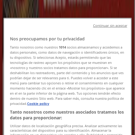
Categoría:
Supermercados
Oferta más reciente:
4/8/2026
Continuar sin aceptar
Nos preocupamos por tu privacidad
Tanto nosotros como nuestros
1014
socios almacenamos y accedemos a
Waldos
datos personales, como datos de navegación o identificadores únicos, en
tu dispositivo. Si seleccionas Acepto, estarás permitiendo que las
tecnologías de rastreo apoyen los propósitos que se muestran en
Ofertas Waldos
«nosotros y nuestros socios tratamos datos para proporcionar». Si se
deshabilitan los rastreadores, parte del contenido y los anuncios que ves
Vence el 16/8
podrían dejar de ser relevantes para ti. Puedes volver a acceder a este
menú para cambiar tus opciones o retirar el consentimiento en cualquier
momento haciendo clic en el enlace «Mostrar los propósitos» que aparece
-2 días
en el en la parte inferior de la página web. Tus opciones tendrán efecto
dentro de nuestro Sitio web. Para saber más, consulta nuestra política de
privacidad.
Cookie policy
Tanto nosotros como nuestros asociados tratamos los
Waldos
datos para proporcionar:
Ofertas especiales atractivas para todos
Utilizar datos de localización geográfica precisa. Analizar activamente las
características del dispositivo para su identificación. Almacenar la
información en un dispositivo y/o acceder a ella. Publicidad y contenido