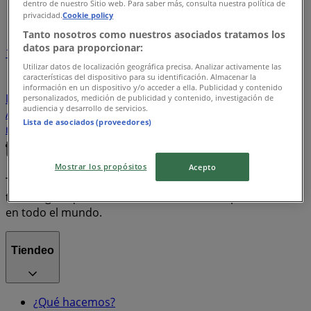
dentro de nuestro Sitio web. Para saber más, consulta nuestra política de
Índice de ofertas
privacidad.
Cookie policy
Tanto nosotros como nuestros asociados tratamos los
datos para proporcionar:
1
Utilizar datos de localización geográfica precisa. Analizar activamente las
características del dispositivo para su identificación. Almacenar la
Supermercados
Tiendas Departamentales
información en un dispositivo y/o acceder a ella. Publicidad y contenido
Farmacias y Salud
Bancos y Servicios
Ropa, Zapatos y
personalizados, medición de publicidad y contenido, investigación de
audiencia y desarrollo de servicios.
Accesorios
Electrónica
Hogar
motos
Lista de asociados (proveedores)
refrigeradores
lavadoras
celulares
Mostrar los propósitos
Acepto
Tiendeo forma parte de Shopfully, la empresa
tecnológica que está reinventando las compras locales
en todo el mundo.
Tiendeo
¿Qué hacemos?