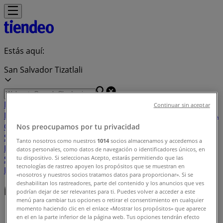
Estás aquí:
San Salvador Tizatlali
Destacados
Supermercados
Tiendas
Continuar sin aceptar
Departamentales
Ropa, Zapatos y Accesorios
El Regreso A
Clases
Hogar
Farmacias y
Nos preocupamos por tu privacidad
Salud
Electrónica
Ferreterías
Salud y
Tanto nosotros como nuestros
1014
socios almacenamos y accedemos a
Belleza
Restaurantes
Autos
Bancos y
datos personales, como datos de navegación o identificadores únicos, en
Servicios
Deporte
Librerías y Papelerías
Ocio
Niños
Viajes y
tu dispositivo. Si seleccionas Acepto, estarás permitiendo que las
tecnologías de rastreo apoyen los propósitos que se muestran en
Entretenimiento
Ópticas
«nosotros y nuestros socios tratamos datos para proporcionar». Si se
deshabilitan los rastreadores, parte del contenido y los anuncios que ves
Índice de ofertas en San Salvador Tizatlali
podrían dejar de ser relevantes para ti. Puedes volver a acceder a este
menú para cambiar tus opciones o retirar el consentimiento en cualquier
momento haciendo clic en el enlace «Mostrar los propósitos» que aparece
Tiendeo en San Salvador Tizatlali
»
en el en la parte inferior de la página web. Tus opciones tendrán efecto