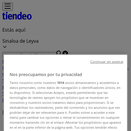
Estás aquí:
Sinaloa de Leyva
Destacados
Supermercados
Tiendas
Continuar sin aceptar
Departamentales
Ropa, Zapatos y Accesorios
El Regreso A
Clases
Hogar
Farmacias y
Nos preocupamos por tu privacidad
Salud
Electrónica
Ferreterías
Salud y
Tanto nosotros como nuestros
1014
socios almacenamos y accedemos a
Belleza
Restaurantes
Autos
Bancos y
datos personales, como datos de navegación o identificadores únicos, en
Servicios
Deporte
Librerías y Papelerías
Ocio
Niños
Viajes y
tu dispositivo. Si seleccionas Acepto, estarás permitiendo que las
tecnologías de rastreo apoyen los propósitos que se muestran en
Entretenimiento
Ópticas
«nosotros y nuestros socios tratamos datos para proporcionar». Si se
deshabilitan los rastreadores, parte del contenido y los anuncios que ves
Índice de ofertas en Sinaloa de Leyva
podrían dejar de ser relevantes para ti. Puedes volver a acceder a este
menú para cambiar tus opciones o retirar el consentimiento en cualquier
momento haciendo clic en el enlace «Mostrar los propósitos» que aparece
Tiendeo en Sinaloa de Leyva
»
en el en la parte inferior de la página web. Tus opciones tendrán efecto