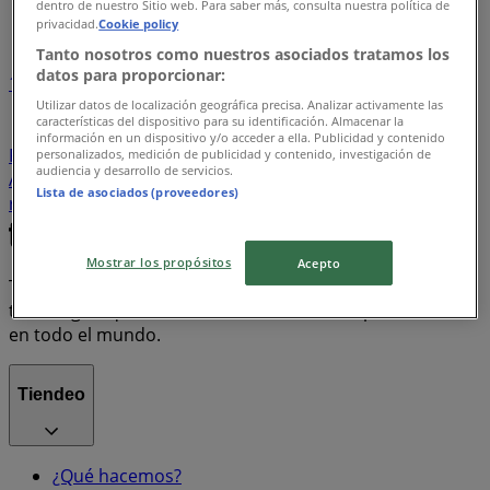
dentro de nuestro Sitio web. Para saber más, consulta nuestra política de
Índice de ofertas
privacidad.
Cookie policy
Tanto nosotros como nuestros asociados tratamos los
datos para proporcionar:
1
Utilizar datos de localización geográfica precisa. Analizar activamente las
características del dispositivo para su identificación. Almacenar la
Supermercados
Tiendas Departamentales
información en un dispositivo y/o acceder a ella. Publicidad y contenido
Farmacias y Salud
Bancos y Servicios
Ropa, Zapatos y
personalizados, medición de publicidad y contenido, investigación de
audiencia y desarrollo de servicios.
Accesorios
Electrónica
Hogar
motos
Lista de asociados (proveedores)
refrigeradores
lavadoras
celulares
Mostrar los propósitos
Acepto
Tiendeo forma parte de Shopfully, la empresa
tecnológica que está reinventando las compras locales
en todo el mundo.
Tiendeo
¿Qué hacemos?