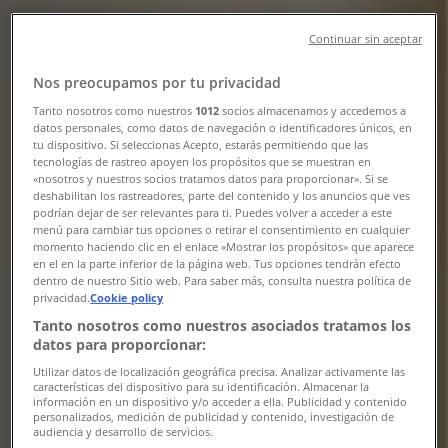
Continuar sin aceptar
Nos preocupamos por tu privacidad
Interceramic
Tanto nosotros como nuestros
1012
socios almacenamos y accedemos a
datos personales, como datos de navegación o identificadores únicos, en
tu dispositivo. Si seleccionas Acepto, estarás permitiendo que las
Pisos y azulejos
tecnologías de rastreo apoyen los propósitos que se muestran en
«nosotros y nuestros socios tratamos datos para proporcionar». Si se
deshabilitan los rastreadores, parte del contenido y los anuncios que ves
Vence el 31/12
podrían dejar de ser relevantes para ti. Puedes volver a acceder a este
menú para cambiar tus opciones o retirar el consentimiento en cualquier
momento haciendo clic en el enlace «Mostrar los propósitos» que aparece
en el en la parte inferior de la página web. Tus opciones tendrán efecto
dentro de nuestro Sitio web. Para saber más, consulta nuestra política de
Interceramic
privacidad.
Cookie policy
Tanto nosotros como nuestros asociados tratamos los
Catálogo Colección de Pisos y Azulejos
datos para proporcionar:
Utilizar datos de localización geográfica precisa. Analizar activamente las
Vence el 3/10
2.0 km - Tlalnepantla
características del dispositivo para su identificación. Almacenar la
información en un dispositivo y/o acceder a ella. Publicidad y contenido
personalizados, medición de publicidad y contenido, investigación de
audiencia y desarrollo de servicios.