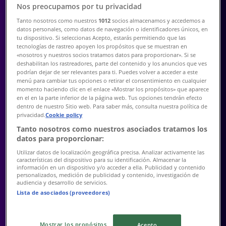
1.0 km
Nos preocupamos por tu privacidad
Tanto nosotros como nuestros
1012
socios almacenamos y accedemos a
datos personales, como datos de navegación o identificadores únicos, en
tu dispositivo. Si seleccionas Acepto, estarás permitiendo que las
tecnologías de rastreo apoyen los propósitos que se muestran en
Samsung
«nosotros y nuestros socios tratamos datos para proporcionar». Si se
deshabilitan los rastreadores, parte del contenido y los anuncios que ves
podrían dejar de ser relevantes para ti. Puedes volver a acceder a este
Av. Niños Héroes No. 429, Fraccionamiento Quinta
menú para cambiar tus opciones o retirar el consentimiento en cualquier
Alamo, Tlaquepaque
momento haciendo clic en el enlace «Mostrar los propósitos» que aparece
en el en la parte inferior de la página web. Tus opciones tendrán efecto
1.5 km
dentro de nuestro Sitio web. Para saber más, consulta nuestra política de
privacidad.
Cookie policy
Tanto nosotros como nuestros asociados tratamos los
datos para proporcionar:
Utilizar datos de localización geográfica precisa. Analizar activamente las
Samsung
características del dispositivo para su identificación. Almacenar la
información en un dispositivo y/o acceder a ella. Publicidad y contenido
Blvd. General Marcelino García Barragán No. 2077,
personalizados, medición de publicidad y contenido, investigación de
audiencia y desarrollo de servicios.
Col. Prados del Nilo, Guadalajara
Lista de asociados (proveedores)
1.6 km
Mostrar los propósitos
Acepto