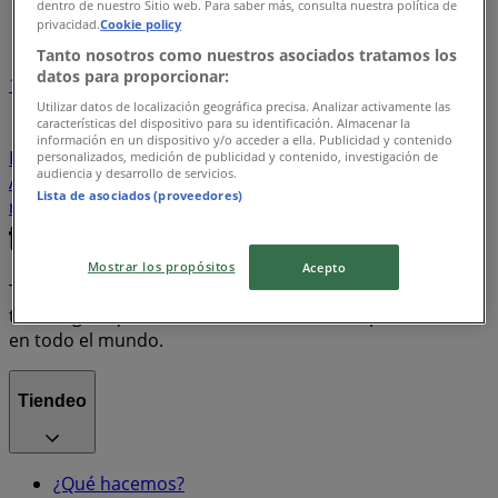
dentro de nuestro Sitio web. Para saber más, consulta nuestra política de
Índice de ofertas
privacidad.
Cookie policy
Tanto nosotros como nuestros asociados tratamos los
datos para proporcionar:
1
Utilizar datos de localización geográfica precisa. Analizar activamente las
características del dispositivo para su identificación. Almacenar la
Supermercados
Tiendas Departamentales
información en un dispositivo y/o acceder a ella. Publicidad y contenido
Farmacias y Salud
Bancos y Servicios
Ropa, Zapatos y
personalizados, medición de publicidad y contenido, investigación de
audiencia y desarrollo de servicios.
Accesorios
Electrónica
Hogar
motos
Lista de asociados (proveedores)
refrigeradores
lavadoras
celulares
Mostrar los propósitos
Acepto
Tiendeo forma parte de Shopfully, la empresa
tecnológica que está reinventando las compras locales
en todo el mundo.
Tiendeo
¿Qué hacemos?