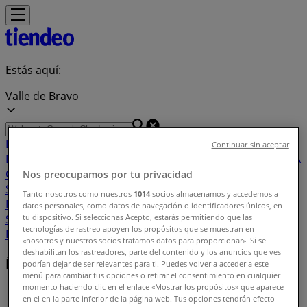
Estás aquí:
Valle de Bravo
Destacados
Supermercados
Tiendas
Continuar sin aceptar
Departamentales
Ropa, Zapatos y Accesorios
El Regreso A
Clases
Hogar
Farmacias y
Nos preocupamos por tu privacidad
Salud
Electrónica
Ferreterías
Salud y
Tanto nosotros como nuestros
1014
socios almacenamos y accedemos a
Belleza
Restaurantes
Autos
Bancos y
datos personales, como datos de navegación o identificadores únicos, en
Servicios
Deporte
Librerías y Papelerías
Ocio
Niños
Viajes y
tu dispositivo. Si seleccionas Acepto, estarás permitiendo que las
tecnologías de rastreo apoyen los propósitos que se muestran en
Entretenimiento
Ópticas
«nosotros y nuestros socios tratamos datos para proporcionar». Si se
deshabilitan los rastreadores, parte del contenido y los anuncios que ves
Índice de ofertas en Valle de Bravo
podrían dejar de ser relevantes para ti. Puedes volver a acceder a este
menú para cambiar tus opciones o retirar el consentimiento en cualquier
momento haciendo clic en el enlace «Mostrar los propósitos» que aparece
Tiendeo en Valle de Bravo
»
en el en la parte inferior de la página web. Tus opciones tendrán efecto