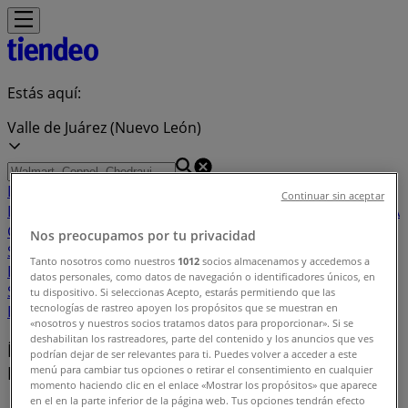
Estás aquí:
Valle de Juárez (Nuevo León)
Destacados
Supermercados
Tiendas
Continuar sin aceptar
Departamentales
Ropa, Zapatos y Accesorios
El Regreso A
Clases
Hogar
Farmacias y
Nos preocupamos por tu privacidad
Salud
Electrónica
Ferreterías
Salud y
Tanto nosotros como nuestros
1012
socios almacenamos y accedemos a
Belleza
Restaurantes
Autos
Bancos y
datos personales, como datos de navegación o identificadores únicos, en
Servicios
Deporte
Librerías y Papelerías
Ocio
Niños
Viajes y
tu dispositivo. Si seleccionas Acepto, estarás permitiendo que las
tecnologías de rastreo apoyen los propósitos que se muestran en
Entretenimiento
Ópticas
«nosotros y nuestros socios tratamos datos para proporcionar». Si se
deshabilitan los rastreadores, parte del contenido y los anuncios que ves
Índice de ofertas en Valle de Juárez (Nuevo
podrían dejar de ser relevantes para ti. Puedes volver a acceder a este
León)
menú para cambiar tus opciones o retirar el consentimiento en cualquier
momento haciendo clic en el enlace «Mostrar los propósitos» que aparece
en el en la parte inferior de la página web. Tus opciones tendrán efecto