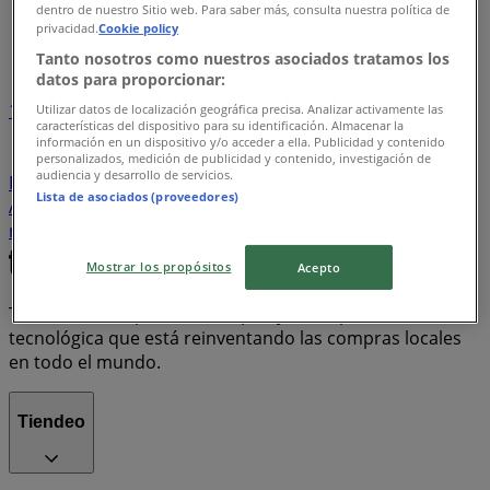
Tiendeo en Valle de Juárez (Nuevo León)
»
dentro de nuestro Sitio web. Para saber más, consulta nuestra política de
privacidad.
Cookie policy
Índice de ofertas
Tanto nosotros como nuestros asociados tratamos los
datos para proporcionar:
1
Utilizar datos de localización geográfica precisa. Analizar activamente las
características del dispositivo para su identificación. Almacenar la
información en un dispositivo y/o acceder a ella. Publicidad y contenido
Supermercados
Tiendas Departamentales
personalizados, medición de publicidad y contenido, investigación de
audiencia y desarrollo de servicios.
Farmacias y Salud
Bancos y Servicios
Ropa, Zapatos y
Lista de asociados (proveedores)
Accesorios
Electrónica
Hogar
motos
refrigeradores
lavadoras
celulares
Mostrar los propósitos
Acepto
Tiendeo forma parte de Shopfully, la empresa
tecnológica que está reinventando las compras locales
en todo el mundo.
Tiendeo