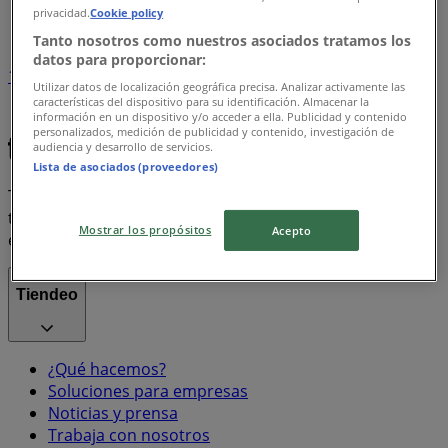
privacidad.
Cookie policy
Índice marcas
Tanto nosotros como nuestros asociados tratamos los
datos para proporcionar:
1
Utilizar datos de localización geográfica precisa. Analizar activamente las
características del dispositivo para su identificación. Almacenar la
información en un dispositivo y/o acceder a ella. Publicidad y contenido
iphone
Coca Cola
Misoprostol
personalizados, medición de publicidad y contenido, investigación de
audiencia y desarrollo de servicios.
Lista de asociados (proveedores)
Tiendeo forma parte de Shopfully, la empresa
tecnológica que está reinventando las compras locales
Mostrar los propósitos
Acepto
en todo el mundo.
Tiendeo
¿Qué hacemos?
Soluciones para empresas
Noticias y prensa
Trabaja con nosotros