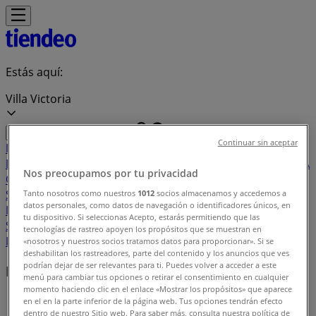
Estás aquí:
Villa Victoria
Continuar sin aceptar
Destacados
Supermercados
Tiendas
Departamentales
Ropa, Zapatos y Accesorios
El Regreso A
Nos preocupamos por tu privacidad
Clases
Hogar
Farmacias y
Salud
Electrónica
Ferreterías
Salud y
Tanto nosotros como nuestros
1012
socios almacenamos y accedemos a
datos personales, como datos de navegación o identificadores únicos, en
Belleza
Restaurantes
Autos
Bancos y
tu dispositivo. Si seleccionas Acepto, estarás permitiendo que las
Servicios
Deporte
Librerías y Papelerías
Ocio
Niños
Viajes y
tecnologías de rastreo apoyen los propósitos que se muestran en
Entretenimiento
Ópticas
«nosotros y nuestros socios tratamos datos para proporcionar». Si se
deshabilitan los rastreadores, parte del contenido y los anuncios que ves
podrían dejar de ser relevantes para ti. Puedes volver a acceder a este
Marcas locales
menú para cambiar tus opciones o retirar el consentimiento en cualquier
momento haciendo clic en el enlace «Mostrar los propósitos» que aparece
Tiendeo en Villa Victoria
»
en el en la parte inferior de la página web. Tus opciones tendrán efecto
dentro de nuestro Sitio web. Para saber más, consulta nuestra política de