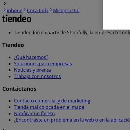
iphone
Coca Cola
Misoprostol
Tiendeo forma parte de Shopfully, la empresa tecnol
Tiendeo
¿Qué hacemos?
Soluciones para empresas
Noticias y prensa
Trabaja con nosotros
Contáctanos
Contacto comercial y de marketing
Tienda mal colocada en el mapa
Notificar un folleto
¿Encontraste un problema en la web o en la aplicaci