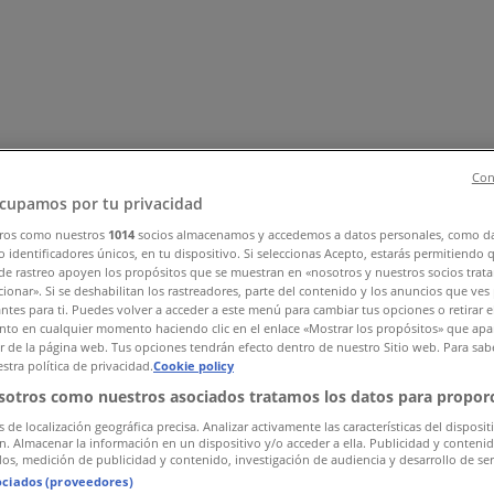
Con
cupamos por tu privacidad
ros como nuestros
1014
socios almacenamos y accedemos a datos personales, como d
 identificadores únicos, en tu dispositivo. Si seleccionas Acepto, estarás permitiendo 
, Zapatos y Accesorios
El Regreso A Clases
Hogar
Farmacias 
de rastreo apoyen los propósitos que se muestran en «nosotros y nuestros socios trat
rías y Papelerías
Ocio
Niños
Viajes y Entretenimiento
Ópticas
ionar». Si se deshabilitan los rastreadores, parte del contenido y los anuncios que ves
antes para ti. Puedes volver a acceder a este menú para cambiar tus opciones o retirar e
to en cualquier momento haciendo clic en el enlace «Mostrar los propósitos» que apar
or de la página web. Tus opciones tendrán efecto dentro de nuestro Sitio web. Para sab
stra política de privacidad.
Cookie policy
sotros como nuestros asociados tratamos los datos para proporc
s de localización geográfica precisa. Analizar activamente las características del disposit
ón. Almacenar la información en un dispositivo y/o acceder a ella. Publicidad y conteni
os, medición de publicidad y contenido, investigación de audiencia y desarrollo de ser
ociados (proveedores)