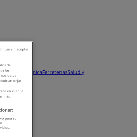
tinuar sin aceptar
atos de
que las
y Salud
Electrónica
Ferreterías
Salud y
amos datos
 podrían dejar
l
ece en el en la
er más,
ionar:
ivo para su
do
vicios.