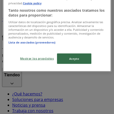
privacidad.
Cookie policy
Índice marcas
Tanto nosotros como nuestros asociados tratamos los
datos para proporcionar:
1
Utilizar datos de localización geográfica precisa. Analizar activamente las
características del dispositivo para su identificación. Almacenar la
información en un dispositivo y/o acceder a ella. Publicidad y contenido
iphone
Coca Cola
Misoprostol
personalizados, medición de publicidad y contenido, investigación de
audiencia y desarrollo de servicios.
Lista de asociados (proveedores)
Tiendeo forma parte de Shopfully, la empresa
tecnológica que está reinventando las compras locales
Mostrar los propósitos
Acepto
en todo el mundo.
Tiendeo
¿Qué hacemos?
Soluciones para empresas
Noticias y prensa
Trabaja con nosotros