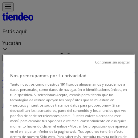
Estás aquí:
Yucatán
Continuar sin aceptar
Destacados
Supermercados
Tiendas
Departamentales
Ropa, Zapatos y Accesorios
El Regreso A
Nos preocupamos por tu privacidad
Clases
Hogar
Farmacias y
Salud
Electrónica
Ferreterías
Salud y
Tanto nosotros como nuestros
1014
socios almacenamos y accedemos a
datos personales, como datos de navegación o identificadores únicos, en
Belleza
Restaurantes
Autos
Bancos y
tu dispositivo. Si seleccionas Acepto, estarás permitiendo que las
Servicios
Deporte
Librerías y Papelerías
Ocio
Niños
Viajes y
tecnologías de rastreo apoyen los propósitos que se muestran en
Entretenimiento
Ópticas
«nosotros y nuestros socios tratamos datos para proporcionar». Si se
deshabilitan los rastreadores, parte del contenido y los anuncios que ves
podrían dejar de ser relevantes para ti. Puedes volver a acceder a este
Marcas locales
menú para cambiar tus opciones o retirar el consentimiento en cualquier
momento haciendo clic en el enlace «Mostrar los propósitos» que aparece
Tiendeo en Yucatán
»
en el en la parte inferior de la página web. Tus opciones tendrán efecto
dentro de nuestro Sitio web. Para saber más, consulta nuestra política de