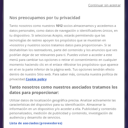
Publicidad
Continuar sin aceptar
Nos preocupamos por tu privacidad
Tanto nosotros como nuestros
1012
socios almacenamos y accedemos a
datos personales, como datos de navegación o identificadores únicos, en
tu dispositivo. Si seleccionas Acepto, estarás permitiendo que las
tecnologías de rastreo apoyen los propósitos que se muestran en
«nosotros y nuestros socios tratamos datos para proporcionar». Si se
deshabilitan los rastreadores, parte del contenido y los anuncios que ves
podrían dejar de ser relevantes para ti. Puedes volver a acceder a este
menú para cambiar tus opciones o retirar el consentimiento en cualquier
momento haciendo clic en el enlace «Mostrar los propósitos» que aparece
en el en la parte inferior de la página web. Tus opciones tendrán efecto
dentro de nuestro Sitio web. Para saber más, consulta nuestra política de
privacidad.
Cookie policy
{"numCatalogs":0}
Tanto nosotros como nuestros asociados tratamos los
Horarios y direcciones Zapaterías 3
datos para proporcionar:
Utilizar datos de localización geográfica precisa. Analizar activamente las
Hermanos
características del dispositivo para su identificación. Almacenar la
información en un dispositivo y/o acceder a ella. Publicidad y contenido
personalizados, medición de publicidad y contenido, investigación de
audiencia y desarrollo de servicios.
Lista de asociados (proveedores)