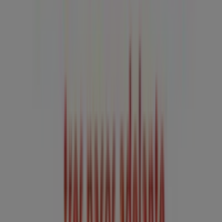
Tiendeo forma parte de Shopfully, la empresa
tecnológica que está reinventando las compras locales
en todo el mundo.
Tiendeo
¿Qué hacemos?
Soluciones para empresas
Noticias y prensa
Trabaja con nosotros
Contáctanos