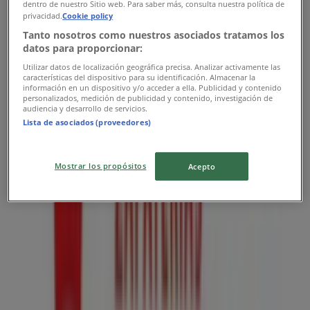
dentro de nuestro Sitio web. Para saber más, consulta nuestra política de
privacidad.
Cookie policy
Tanto nosotros como nuestros asociados tratamos los
datos para proporcionar:
Utilizar datos de localización geográfica precisa. Analizar activamente las
características del dispositivo para su identificación. Almacenar la
información en un dispositivo y/o acceder a ella. Publicidad y contenido
personalizados, medición de publicidad y contenido, investigación de
audiencia y desarrollo de servicios.
Lista de asociados (proveedores)
Las tiendas más cercanas
Mostrar los propósitos
Acepto
7-eleven
Guadalajara Centro Calzada Independencia Sur #48,
Guadalajara
34 m