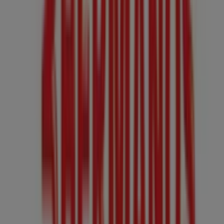
Otros negocios de Ropa, Zapatos y
Accesorios en Guadalajara
Zapaterías 3 Hermanos
Bienvenido a la tienda de
Zapaterías 3 Hermanos
en
Tiendeo, donde podrás descubrir las mejores
ofertas
,
promociones
y
catálogos
de esta destacada marca del
sector de
Ropa, Zapatos y Accesorios
. Nuestra tienda
física está ubicada en
Morelos, 76
,
Guadalajara
, y en
ella encontrarás una amplia gama de productos de
calidad que te permitirán ahorrar durante todo el
agosto de 2026
.
En Tiendeo te ofrecemos toda la información actualizada
sobre
Zapaterías 3 Hermanos
, como los horarios de
apertura, las ofertas exclusivas y la ubicación exacta de
la tienda en
Morelos, 76
. Además, tendrás acceso a los
últimos catálogos de
Zapaterías 3 Hermanos
, donde