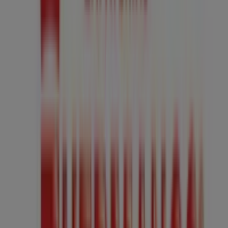
Abierto
BBVA Bancomer
CALZ INDEPENDENCIA SUR NO 48, Guadalajara
39 m
Liz Minelli
Colon No. 63 PB., Guadalajara
43 m
Cerrado