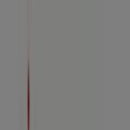
Estás aquí:
Guadalajara
Destacados
Supermercados
Tiendas
Departamentales
Ropa, Zapatos y Accesorios
El Regreso A
Clases
Hogar
Farmacias y
Salud
Electrónica
Ferreterías
Salud y
Belleza
Restaurantes
Autos
Bancos y
Servicios
Deporte
Librerías y Papelerías
Ocio
Niños
Viajes y
Entretenimiento
Ópticas
Publicidad