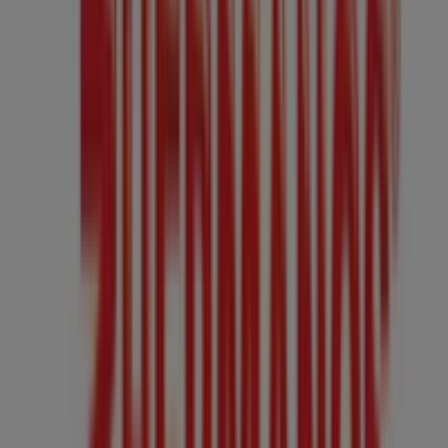
Pirma
Carretera Gdl - El Verde #2100 L 14, 15 y 42,
Guadalajara
56 m
7-eleven
Guadalajara Centro Calzada Independencia Norte
#4, Guadalajara
84 m
Abierto