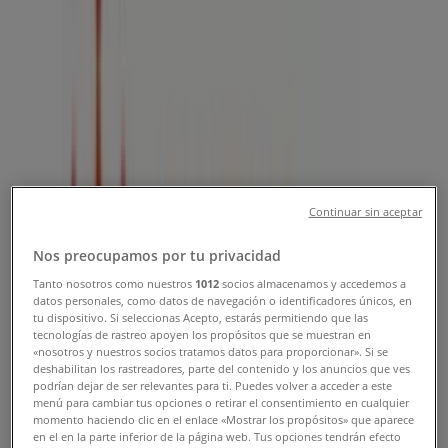
Tienda Zapaterías 3 Hermanos |
Morelos, 76, Guadalajara - Horarios,
Teléfonos y Catálogos
Tiendeo en Guadalajara
»
Ofertas de Ropa, Zapatos y Accesorios en
Guadalajara
»
Zapaterías 3 Hermanos en Guadalajara
»
Continuar sin aceptar
Zapaterías 3 Hermanos | Morelos, 76
Nos preocupamos por tu privacidad
Mapa
Tanto nosotros como nuestros
1012
socios almacenamos y accedemos a
Mapa
datos personales, como datos de navegación o identificadores únicos, en
tu dispositivo. Si seleccionas Acepto, estarás permitiendo que las
Estamos a punto de publicar ofertas de Zapaterías 3
tecnologías de rastreo apoyen los propósitos que se muestran en
Hermanos
«nosotros y nuestros socios tratamos datos para proporcionar». Si se
deshabilitan los rastreadores, parte del contenido y los anuncios que ves
podrían dejar de ser relevantes para ti. Puedes volver a acceder a este
Publicidad
menú para cambiar tus opciones o retirar el consentimiento en cualquier
momento haciendo clic en el enlace «Mostrar los propósitos» que aparece
en el en la parte inferior de la página web. Tus opciones tendrán efecto