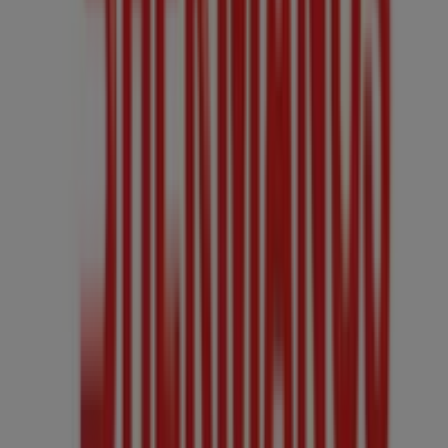
podrás descubrir las promociones más recientes y
aprovechar grandes descuentos en productos de
Ropa,
Zapatos y Accesorios
para tus compras en
Guadalajara
.
No pierdas la oportunidad de visitar la tienda de
Zapaterías 3 Hermanos
en
Morelos, 76
para disfrutar
de una experiencia de compra completa. Te invitamos a
explorar las promociones que tenemos para ti este
agosto
y mantenerte informado de las mejores ofertas
de
Zapaterías 3 Hermanos
en
Guadalajara
. ¡Visítanos y
empieza a ahorrar hoy mismo!
Más información de Zapaterías 3 Hermanos
Ver otras
tiendas de Zapaterías 3 Hermanos en Guadalajara
Publicidad