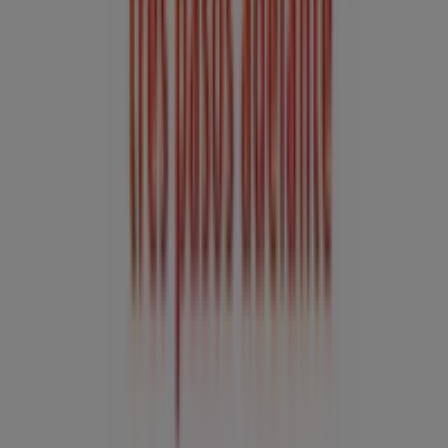
Contacto comercial y de marketing
Tienda mal colocada en el mapa
Notificar un folleto
¿Encontraste un problema en la web o en la
aplicación?
Índices
Marcas
Marcas locales
Negocios
Negocios cercanos
Productos
Productos locales
Ciudades
Descargar la app Tiendeo