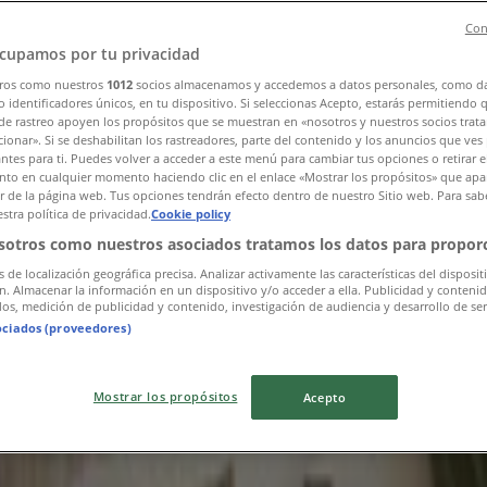
Con
ntes
»
cupamos por tu privacidad
ros como nuestros
1012
socios almacenamos y accedemos a datos personales, como d
 identificadores únicos, en tu dispositivo. Si seleccionas Acepto, estarás permitiendo 
de rastreo apoyen los propósitos que se muestran en «nosotros y nuestros socios trat
ionar». Si se deshabilitan los rastreadores, parte del contenido y los anuncios que ves
antes para ti. Puedes volver a acceder a este menú para cambiar tus opciones o retirar e
to en cualquier momento haciendo clic en el enlace «Mostrar los propósitos» que apar
or de la página web. Tus opciones tendrán efecto dentro de nuestro Sitio web. Para sab
stra política de privacidad.
Cookie policy
sotros como nuestros asociados tratamos los datos para proporc
s de localización geográfica precisa. Analizar activamente las características del disposit
ón. Almacenar la información en un dispositivo y/o acceder a ella. Publicidad y conteni
os, medición de publicidad y contenido, investigación de audiencia y desarrollo de ser
ociados (proveedores)
Mostrar los propósitos
Acepto