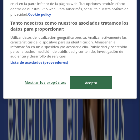
Vence el 31/8
en el en la parte inferior de la página web. Tus opciones tendrán efecto
dentro de nuestro Sitio web. Para saber más, consulta nuestra política de
privacidad.
Cookie policy
Tanto nosotros como nuestros asociados tratamos los
Andrea
datos para proporcionar:
ANDREA VESTIR EXTERIOR
Utilizar datos de localización geográfica precisa. Analizar activamente las
características del dispositivo para su identificación. Almacenar la
información en un dispositivo y/o acceder a ella. Publicidad y contenido
Vence el 31/8
personalizados, medición de publicidad y contenido, investigación de
audiencia y desarrollo de servicios.
Lista de asociados (proveedores)
Andrea
Mostrar los propósitos
Acepto
ANDREA INFANTIL
Vence el 31/8
Andrea