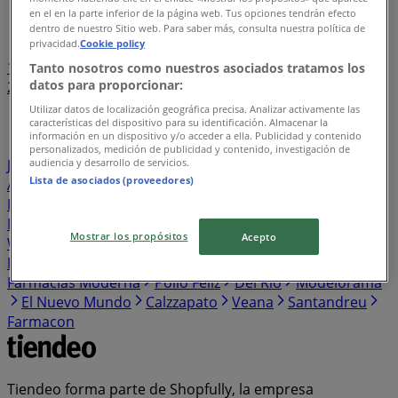
Índice de negocios en Alfredo V. Bonfil
en el en la parte inferior de la página web. Tus opciones tendrán efecto
dentro de nuestro Sitio web. Para saber más, consulta nuestra política de
privacidad.
Cookie policy
1
...
Tanto nosotros como nuestros asociados tratamos los
datos para proporcionar:
2
3
4
5
6
...
26
Utilizar datos de localización geográfica precisa. Analizar activamente las
características del dispositivo para su identificación. Almacenar la
información en un dispositivo y/o acceder a ella. Publicidad y contenido
BetterWare
Tecnolite
Fresko
Pizza Hut
Oggi
personalizados, medición de publicidad y contenido, investigación de
audiencia y desarrollo de servicios.
Jeans
Knova
Pirma
Samsung
H&M
Honda
Las
Lista de asociados (proveedores)
Alitas
Adosa
Skechers
Promoda
Farmacias San
Isidro y San Borja
Innovasport
Makita
Dairy Queen
Build-A-Bear
Cyzone
Providencia
Terramar Brands
Mostrar los propósitos
Acepto
Walmart Express
Puma
Victorinox
Scorpion
New
Era
Aeromexico
Porcelanite
RedPack
Ofix
Farmacias Moderna
Pollo Feliz
Del Rio
Modelorama
El Nuevo Mundo
Calzzapato
Veana
Santandreu
Farmacon
Tiendeo forma parte de Shopfully, la empresa