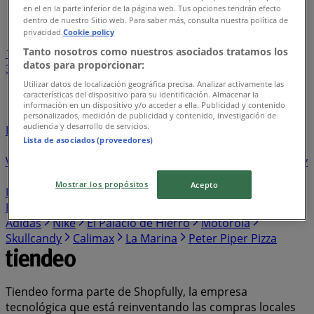
en el en la parte inferior de la página web. Tus opciones tendrán efecto
Índice de negocios en Atlixco
dentro de nuestro Sitio web. Para saber más, consulta nuestra política de
privacidad.
Cookie policy
Tanto nosotros como nuestros asociados tratamos los
1
...
datos para proporcionar:
3
4
5
6
7
...
26
Utilizar datos de localización geográfica precisa. Analizar activamente las
características del dispositivo para su identificación. Almacenar la
información en un dispositivo y/o acceder a ella. Publicidad y contenido
UPS
Ihop
Kiosko
Sally Beauty
Dportenis
personalizados, medición de publicidad y contenido, investigación de
audiencia y desarrollo de servicios.
Farmacias GI
Bodegas Alianza
Arabela
Fuller
Pakar
Lista de asociados (proveedores)
Super Colchones
Shakey's Pizza
Piticó
Sherwin
Williams
Amway
Almacenes Anfora
Ceramat
Charly
L'Bel
Ésika
Farmatodo
Bancoppel
Sodimac
Mostrar los propósitos
Acepto
Homecenter
Kuroda
Martí
Guajardo
Sfera
El
Pollo Loco
El Globo
Dax
Super kompras
Italika
Adidas
Nike
El Palacio de Hierro
Motorola
Skullcandy
Calimax
La Marina
Peter Piper Pizza
Tiendeo forma parte de Shopfully, la empresa
tecnológica que está reinventando las compras locales