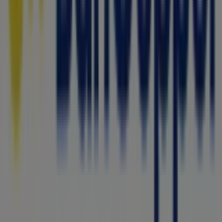
descubrir las promociones más recientes y aprovechar
grandes descuentos en productos de
Bancos y Servicios
para tus compras en
Benito Juárez (CDMX)
.
No pierdas la oportunidad de visitar la tienda de
Bancoppel
en
GABRIEL MANCERA 1763
para disfrutar
de una experiencia de compra completa. Te invitamos a
explorar las promociones que tenemos para ti este
agosto
y mantenerte informado de las mejores ofertas
de
Bancoppel
en
Benito Juárez (CDMX)
. ¡Visítanos y
empieza a ahorrar hoy mismo!
Más información de Bancoppel
Ver otras tiendas de
Bancoppel en Benito Juárez (CDMX)
Publicidad