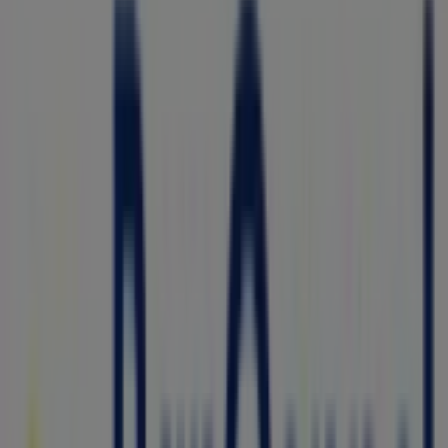
46 m
Abierto
Perfumes Europeos
Prolongación José Ma. Arteaga, Benito Juárez
(CDMX)
47 m
Pro One
ELIAS CALLES 504 COL: VILLA JUAREZ, Benito Juárez
(CDMX)
47 m