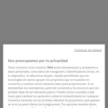
Sucursal Bancoppel | GABRIEL
MANCERA 1763, Benito Juárez
(CDMX) - Teléfonos, Horarios y
Promociones
Tiendeo en Benito Juárez (CDMX)
»
Ofertas de Bancos y Servicios en Benito Juárez
(CDMX)
»
Continuar sin aceptar
Bancoppel en Benito Juárez (CDMX)
»
Nos preocupamos por tu privacidad
Bancoppel | GABRIEL MANCERA 1763
Tanto nosotros como nuestros
1014
socios almacenamos y accedemos a
datos personales, como datos de navegación o identificadores únicos, en
Mapa
tu dispositivo. Si seleccionas Acepto, estarás permitiendo que las
Mapa
tecnologías de rastreo apoyen los propósitos que se muestran en
«nosotros y nuestros socios tratamos datos para proporcionar». Si se
Ofertas de Bancoppel en Benito
deshabilitan los rastreadores, parte del contenido y los anuncios que ves
podrían dejar de ser relevantes para ti. Puedes volver a acceder a este
Juárez (CDMX)
menú para cambiar tus opciones o retirar el consentimiento en cualquier
momento haciendo clic en el enlace «Mostrar los propósitos» que aparece
en el en la parte inferior de la página web. Tus opciones tendrán efecto