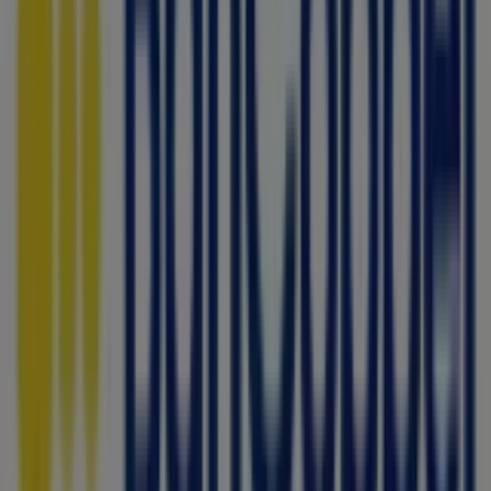
Otros negocios de Bancos y
Servicios en Benito Juárez (CDMX)
Bancoppel
Bienvenido a la tienda de
Bancoppel
en Tiendeo, donde
podrás descubrir las mejores
ofertas
,
promociones
y
catálogos
de esta destacada marca del sector de
Bancos y Servicios
. Nuestra tienda física está ubicada en
GABRIEL MANCERA 1763
,
Benito Juárez (CDMX)
, y en
ella encontrarás una amplia gama de productos de
calidad que te permitirán ahorrar durante todo el
agosto de 2026
.
En Tiendeo te ofrecemos toda la información actualizada
sobre
Bancoppel
, como los horarios de apertura, las
ofertas exclusivas y la ubicación exacta de la tienda en
GABRIEL MANCERA 1763
. Además, tendrás acceso a los
últimos catálogos de
Bancoppel
, donde podrás