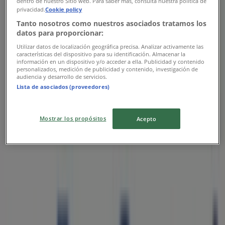
dentro de nuestro Sitio web. Para saber más, consulta nuestra política de
privacidad.
Cookie policy
Tanto nosotros como nuestros asociados tratamos los
datos para proporcionar:
Utilizar datos de localización geográfica precisa. Analizar activamente las
Bancoppel
características del dispositivo para su identificación. Almacenar la
información en un dispositivo y/o acceder a ella. Publicidad y contenido
personalizados, medición de publicidad y contenido, investigación de
Comisiones
audiencia y desarrollo de servicios.
Lista de asociados (proveedores)
Vence el 31/12
Las tiendas más cercanas
Mostrar los propósitos
Acepto
OXXO
DIVISION DEL NORTE COL. DEL VALLE CENTRO
ENTRE Pitagoras y Av. Cuahtemoc, Ciudad de
México