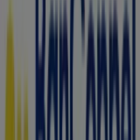
Pro One
SANALONA S/N COL: VILLA JUAREZ, Benito Juárez
(CDMX)
47 m
Pro One
ALVARO OBREGON 69 COL: TLACOTEPEC DE BENITO
JUAREZ, Coyoacán
47 m