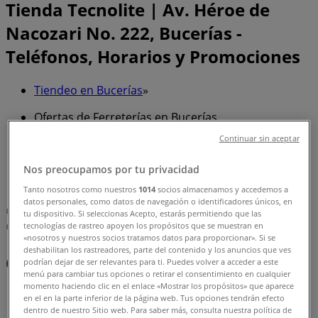
Tienda Tecnolite | Av. Héroe de
Nacozari No. 222, Bucerías -
Teléfonos, Horarios y Promociones
Tiendeo en Bucerías
»
Ofertas de Ferreterías en Bucerías
Continuar sin aceptar
»
Tecnolite en Bucerías
»
Nos preocupamos por tu privacidad
Tecnolite | Av. Héroe de Nacozari No. 222
Tanto nosotros como nuestros
1014
socios almacenamos y accedemos a
datos personales, como datos de navegación o identificadores únicos, en
Mapa
tu dispositivo. Si seleccionas Acepto, estarás permitiendo que las
tecnologías de rastreo apoyen los propósitos que se muestran en
Mapa
«nosotros y nuestros socios tratamos datos para proporcionar». Si se
deshabilitan los rastreadores, parte del contenido y los anuncios que ves
Ofertas de Tecnolite en Bucerías
podrían dejar de ser relevantes para ti. Puedes volver a acceder a este
menú para cambiar tus opciones o retirar el consentimiento en cualquier
momento haciendo clic en el enlace «Mostrar los propósitos» que aparece
en el en la parte inferior de la página web. Tus opciones tendrán efecto
dentro de nuestro Sitio web. Para saber más, consulta nuestra política de