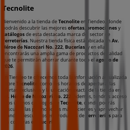
Tecnolite
Bienvenido a la tienda de
Tecnolite
en Tiendeo, donde
podrás descubrir las mejores
ofertas
,
promociones
y
catálogos
de esta destacada marca del sector de
Ferreterías
. Nuestra tienda física está ubicada en
Av.
Héroe de Nacozari No. 222
,
Bucerías
, y en ella
encontrarás una amplia gama de productos de calidad
que te permitirán ahorrar durante todo el
agosto de
2026
.
En Tiendeo te ofrecemos toda la información actualizada
sobre
Tecnolite
, como los horarios de apertura, las
ofertas exclusivas y la ubicación exacta de la tienda en
Av. Héroe de Nacozari No. 222
. Además, tendrás acceso
a los últimos catálogos de
Tecnolite
, donde podrás
descubrir las promociones más recientes y aprovechar
grandes descuentos en productos de
Ferreterías
para
tus compras en
Bucerías
.