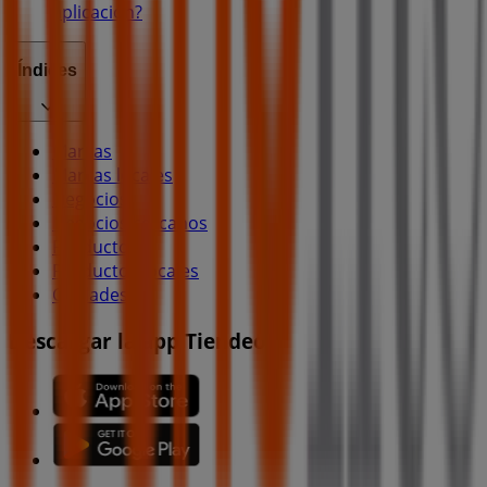
aplicación?
Índices
Marcas
Marcas locales
Negocios
Negocios cercanos
Productos
Productos locales
Ciudades
Descargar la app Tiendeo