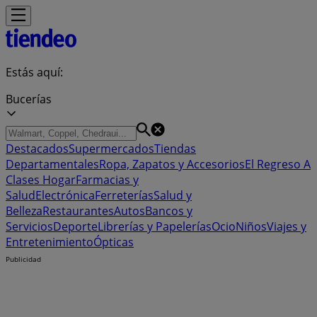
Estás aquí:
Bucerías
Destacados
Supermercados
Tiendas
Departamentales
Ropa, Zapatos y Accesorios
El Regreso A
Clases
Hogar
Farmacias y
Salud
Electrónica
Ferreterías
Salud y
Belleza
Restaurantes
Autos
Bancos y
Servicios
Deporte
Librerías y Papelerías
Ocio
Niños
Viajes y
Entretenimiento
Ópticas
Publicidad