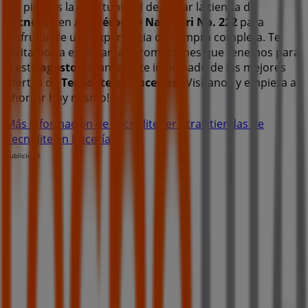
No pierdas la oportunidad de visitar la tienda de
Tecnolite
en
Av. Héroe de Nacozari No. 222
para
disfrutar de una experiencia de compra completa. Te
invitamos a explorar las promociones que tenemos para
ti este
agosto
y mantenerte informado de las mejores
ofertas de
Tecnolite
en
Bucerías
. ¡Visítanos y empieza a
ahorrar hoy mismo!
Más información de Tecnolite
Ver otras tiendas de
Tecnolite en Bucerías
Publicidad