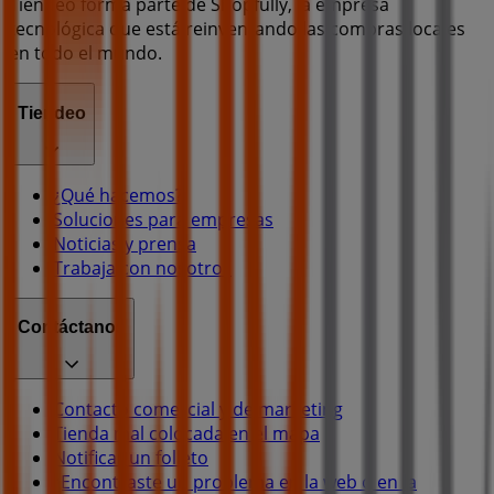
Tiendeo forma parte de Shopfully, la empresa
tecnológica que está reinventando las compras locales
en todo el mundo.
Tiendeo
¿Qué hacemos?
Soluciones para empresas
Noticias y prensa
Trabaja con nosotros
Contáctanos
Contacto comercial y de marketing
Tienda mal colocada en el mapa
Notificar un folleto
¿Encontraste un problema en la web o en la