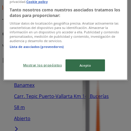
privacidad.
Cookie policy
Tanto nosotros como nuestros asociados tratamos los
datos para proporcionar:
Tecnolite
Utilizar datos de localización geográfica precisa. Analizar activamente las
características del dispositivo para su identificación. Almacenar la
información en un dispositivo y/o acceder a ella. Publicidad y contenido
CTG Tecnolite 2026 baja
personalizados, medición de publicidad y contenido, investigación de
audiencia y desarrollo de servicios.
Vence el 31/12
Lista de asociados (proveedores)
Las tiendas más cercanas
Mostrar los propósitos
Acepto
Banamex
Carr. Tepic Puerto-Vallarta Km 14, Bucerías
58 m
Abierto