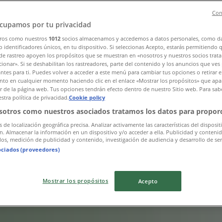
Promociones
Con
cupamos por tu privacidad
ros como nuestros
1012
socios almacenamos y accedemos a datos personales, como d
 identificadores únicos, en tu dispositivo. Si seleccionas Acepto, estarás permitiendo 
de rastreo apoyen los propósitos que se muestran en «nosotros y nuestros socios trat
e de Dios, C.P. 31102, Chihuahua, Chihuahua
ionar». Si se deshabilitan los rastreadores, parte del contenido y los anuncios que ves
antes para ti. Puedes volver a acceder a este menú para cambiar tus opciones o retirar e
to en cualquier momento haciendo clic en el enlace «Mostrar los propósitos» que apar
or de la página web. Tus opciones tendrán efecto dentro de nuestro Sitio web. Para sab
stra política de privacidad.
Cookie policy
sotros como nuestros asociados tratamos los datos para proporc
s de localización geográfica precisa. Analizar activamente las características del disposit
ón. Almacenar la información en un dispositivo y/o acceder a ella. Publicidad y conteni
os, medición de publicidad y contenido, investigación de audiencia y desarrollo de ser
ociados (proveedores)
Mostrar los propósitos
Acepto